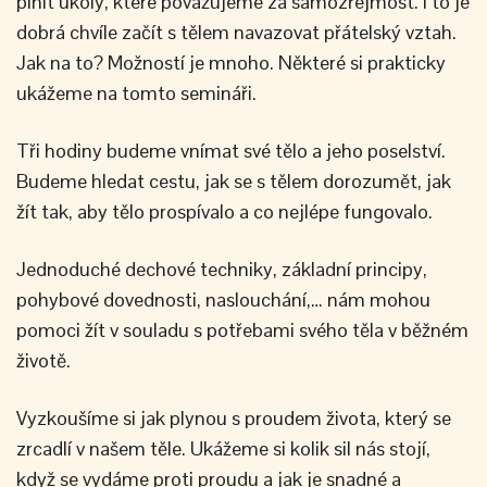
plnit úkoly, které považujeme za samozřejmost. I to je
dobrá chvíle začít s tělem navazovat přátelský vztah.
Jak na to? Možností je mnoho. Některé si prakticky
ukážeme na tomto semináři.
Tři hodiny budeme vnímat své tělo a jeho poselství.
Budeme hledat cestu, jak se s tělem dorozumět, jak
žít tak, aby tělo prospívalo a co nejlépe fungovalo.
Jednoduché dechové techniky, základní principy,
pohybové dovednosti, naslouchání,… nám mohou
pomoci žít v souladu s potřebami svého těla v běžném
životě.
Vyzkoušíme si jak plynou s proudem života, který se
zrcadlí v našem těle. Ukážeme si kolik sil nás stojí,
když se vydáme proti proudu a jak je snadné a