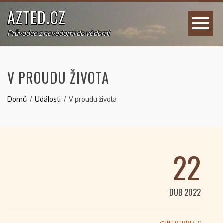
AZTED.CZ
Průvodce z nevědomí do vědomí
V PROUDU ŽIVOTA
Domů
Události
V proudu života
22
DUB 2022
NO COMMENTS