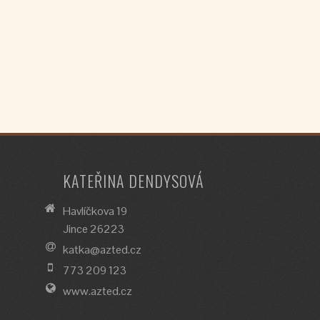
KATEŘINA DENDYSOVÁ
Havlíčkova 19
Jince 26223
katka@azted.cz
773 209 123
www.azted.cz