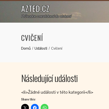
AZTED.CZ
Průvodce z nevědomí do vědomí
CVIČENÍ
Domů
Události
Cvičení
Následující události
<li>Žádné události v této kategorii</li>
Share this: