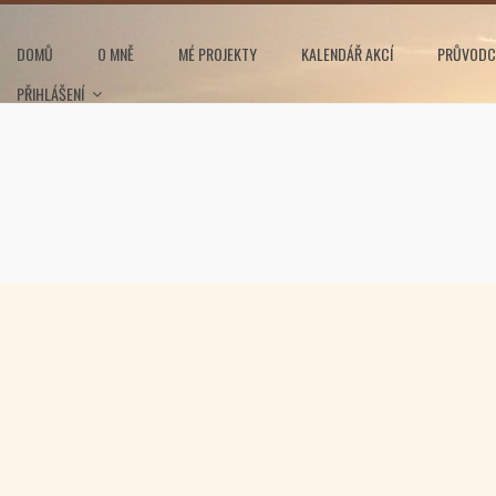
DOMŮ
O MNĚ
MÉ PROJEKTY
KALENDÁŘ AKCÍ
PRŮVODC
PŘIHLÁŠENÍ