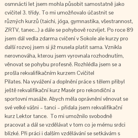
osmnácti let jsem mohla působit samostatně jako
cvičitel 3. třídy. To mi umožňovalo účastnit se
různých kurzů (taichi, jóga, gymnastika, všestrannost,
ZRTV, tanec…) a dále se pohybově rozvíjet. Po roce 89
jsem dál vedla zdarma cvičení v Sokole ale kurzy pro
další rozvoj jsem si již musela platit sama. Vznikla
nerovnováha, kterou jsem vyrovnala rozhodnutím,
věnovat se pohybu profesně. Rozhlédla jsem se a
prošla rekvalifikačním kurzem Cvičitel
Pilates. Na vyvážení a doplnění práce s tělem přibyl
ještě rekvalifikační kurz Masér pro rekondiční a
sportovní masáže. Abych měla oprávnění věnovat se
své velké vášni – tanci – přidala jsem rekvalifikační
kurz Lektor tance. To mi umožnilo svobodně
pracovat a dál se vzdělávat v tom co je mému srdci
blízké. Při práci i dalším vzdělávání se setkávám s