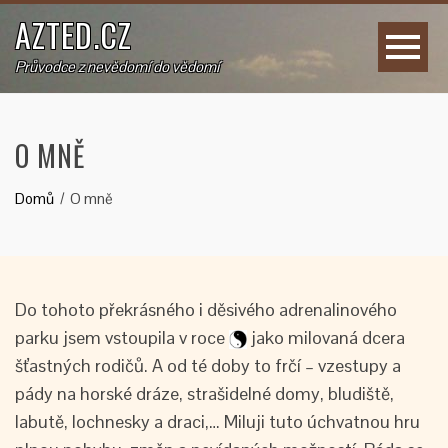
AZTED.CZ
Průvodce z nevědomí do vědomí
O MNĚ
Domů
O mně
Do tohoto překrásného i děsivého adrenalinového
parku jsem vstoupila v roce
jako milovaná dcera
šťastných rodičů. A od té doby to frčí – vzestupy a
pády na horské dráze, strašidelné domy, bludiště,
labutě, lochnesky a draci,… Miluji tuto úchvatnou hru