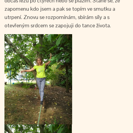
občas lezu po čtyřech nebo se plazím. Stane se, že
zapomenu kdo jsem a pak se topím ve smutku a
utrpení. Znovu se rozpomínám, sbírám síly a s
otevřeným srdcem se zapojuji do tance života.