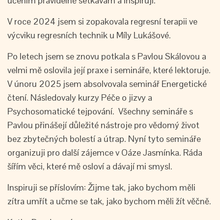
učením pravidelně setkávám a inspiruji.
V roce 2024 jsem si zopakovala regresní terapii ve
výcviku regresních technik u Míly Lukášové.
Po letech jsem se znovu potkala s Pavlou Skálovou a
velmi mě oslovila její praxe i semináře, které lektoruje.
V únoru 2025 jsem absolvovala seminář Energetické
čtení. Následovaly kurzy Péče o jizvy a
Psychosomatické tejpování. Všechny semináře s
Pavlou přinášejí důležité nástroje pro vědomý život
bez zbytečných bolestí a útrap. Nyní tyto semináře
organizuji pro další zájemce v Oáze Jasmínka. Ráda
šířím věci, které mě osloví a dávají mi smysl.
Inspiruji se příslovím: Žijme tak, jako bychom měli
zítra umřít a učme se tak, jako bychom měli žít věčně.