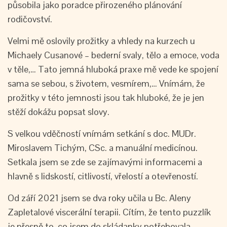
působila jako poradce přirozeného plánování
rodičovství.
Velmi mě oslovily prožitky a vhledy na kurzech u
Michaely Cusanové – bederní svaly, tělo a emoce, voda
v těle,… Tato jemná hluboká praxe mě vede ke spojení
sama se sebou, s životem, vesmírem,… Vnímám, že
prožitky v této jemnosti jsou tak hluboké, že je jen
stěží dokážu popsat slovy.
S velkou vděčností vnímám setkání s doc. MUDr.
Miroslavem Tichým, CSc. a manuální medicínou.
Setkala jsem se zde se zajímavými informacemi a
hlavně s lidskostí, citlivostí, vřelostí a otevřeností.
Od září 2021 jsem se dva roky učila u Bc. Aleny
Zapletalové viscerální terapii. Cítím, že tento puzzlík
je přesně to, co jsem do skládanky potřebovala.