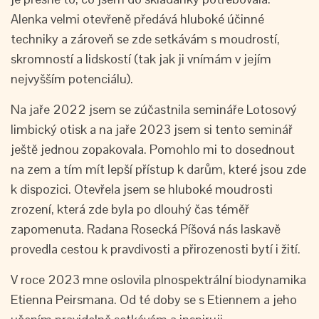
Alenka velmi otevřeně předává hluboké účinné
techniky a zároveň se zde setkávám s moudrostí,
skromností a lidskostí (tak jak ji vnímám v jejím
nejvyšším potenciálu).
Na jaře 2022 jsem se zúčastnila semináře Lotosový
limbický otisk a na jaře 2023 jsem si tento seminář
ještě jednou zopakovala. Pomohlo mi to dosednout
na zem a tím mít lepší přístup k darům, které jsou zde
k dispozici. Otevřela jsem se hluboké moudrosti
zrození, která zde byla po dlouhý čas téměř
zapomenuta. Radana Rosecká Píšová nás laskavě
provedla cestou k pravdivosti a přirozenosti bytí i žití.
V roce 2023 mne oslovila plnospektrální biodynamika
Etienna Peirsmana. Od té doby se s Etiennem a jeho