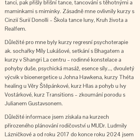
tanci, pak přišly břišní tance, tancování s těhotnými a
maminkami s miminky. Zásadně mne ovlivnily kurzy s
Cinzií Surií Donolli – Škola tance luny, Kruh života a
Realfem.
Důležité pro mne byly kurzy regresní psychoterapie
ak. sochařky Míly Lukášové, setkání s Bhagatem a
kurzy v Shangri La centru – rodinné konstelace a
pohyby duše, psychická masáž, esence síly…, dvouletý
výcvik v bioenergetice u Johna Hawkena, kurzy Théta
healing u Věry Štěpánkové, kurz Hlas a pohyb u Ivy
Vostárkové, kurz Transitions – zkoumání porodu s
Julianem Gustavsonem.
Důležité informace jsem získala na kurzech
přirozeného plánování rodičovství u MUDr. Ludmily
Lázničkové a od roku 2017 do konce roku 2024 jsem