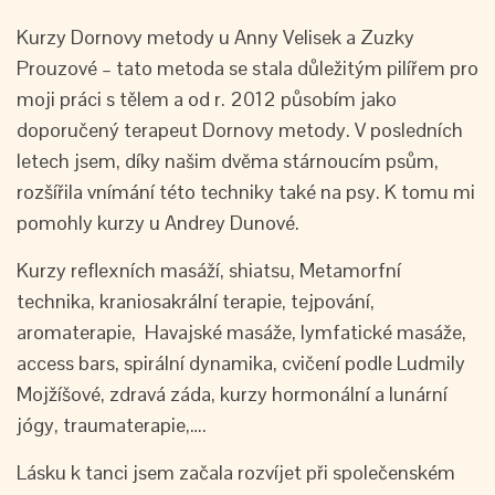
Kurzy Dornovy metody u Anny Velisek a Zuzky
Prouzové – tato metoda se stala důležitým pilířem pro
moji práci s tělem a od r. 2012 působím jako
doporučený terapeut Dornovy metody. V posledních
letech jsem, díky našim dvěma stárnoucím psům,
rozšířila vnímání této techniky také na psy. K tomu mi
pomohly kurzy u Andrey Dunové.
Kurzy reflexních masáží, shiatsu, Metamorfní
technika, kraniosakrální terapie, tejpování,
aromaterapie, Havajské masáže, lymfatické masáže,
access bars, spirální dynamika, cvičení podle Ludmily
Mojžíšové, zdravá záda, kurzy hormonální a lunární
jógy, traumaterapie,….
Lásku k tanci jsem začala rozvíjet při společenském