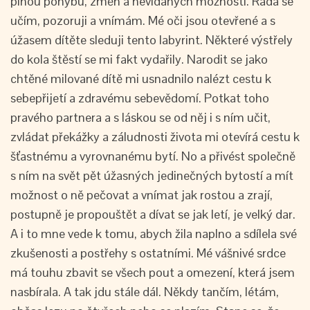
plnou pohybu, změn a nevídaných možností. Ráda se
učím, pozoruji a vnímám. Mé oči jsou otevřené a s
úžasem dítěte sleduji tento labyrint. Některé výstřely
do kola štěstí se mi fakt vydařily. Narodit se jako
chtěné milované dítě mi usnadnilo nalézt cestu k
sebepřijetí a zdravému sebevědomí. Potkat toho
pravého partnera a s láskou se od něj i s ním učit,
zvládat překážky a záludnosti života mi otevírá cestu k
šťastnému a vyrovnanému bytí. No a přivést společně
s ním na svět pět úžasných jedinečných bytostí a mít
možnost o ně pečovat a vnímat jak rostou a zrají,
postupně je propouštět a dívat se jak letí, je velký dar.
A i to mne vede k tomu, abych žila naplno a sdílela své
zkušenosti a postřehy s ostatními. Mé vášnivé srdce
má touhu zbavit se všech pout a omezení, která jsem
nasbírala. A tak jdu stále dál. Někdy tančím, létám,