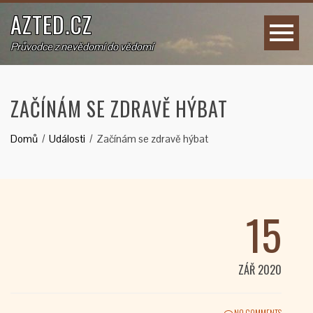
AZTED.CZ
Průvodce z nevědomí do vědomí
ZAČÍNÁM SE ZDRAVĚ HÝBAT
Domů
Události
Začínám se zdravě hýbat
15
ZÁŘ 2020
NO COMMENTS