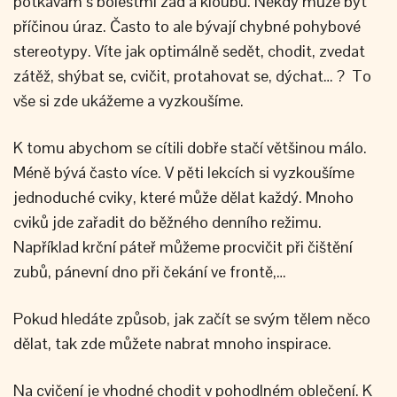
potkávám s bolestmi zad a kloubů. Někdy může být
příčinou úraz. Často to ale bývají chybné pohybové
stereotypy. Víte jak optimálně sedět, chodit, zvedat
zátěž, shýbat se, cvičit, protahovat se, dýchat… ? To
vše si zde ukážeme a vyzkoušíme.
K tomu abychom se cítili dobře stačí většinou málo.
Méně bývá často více. V pěti lekcích si vyzkoušíme
jednoduché cviky, které může dělat každý. Mnoho
cviků jde zařadit do běžného denního režimu.
Například krční páteř můžeme procvičit při čištění
zubů, pánevní dno při čekání ve frontě,…
Pokud hledáte způsob, jak začít se svým tělem něco
dělat, tak zde můžete nabrat mnoho inspirace.
Na cvičení je vhodné chodit v pohodlném oblečení. K