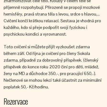
zharmonizovat celé tělo. Klouby v celém těle se
příjemně rozpohybují. Přirozeně se propojí mozkové
hemisféry, pravá strana těla s levou, srdce s hlavou,…
Cvičení končí krátkou relaxací. Sestava je vhodná pro
každého, kdo si přeje podpořit svoji fyzickou i
psychickou kondici a vyrovnanost.
Toto cvičení si můžete přijít vyzkoušet zdarma
během září. Od října je cvičení pro členy Sokola
zdarma, případně za dobrovolný příspěvek. (členský
příspěvek do konce roku 2020 činí pro děti, mládež,
ženy na MD a důchodce 350,-, pro pracující 650,-).
Nečlenové se mohou lekcí také účastnit za minimální
poplatek 50,- Kč/hodinu.
Rezervace