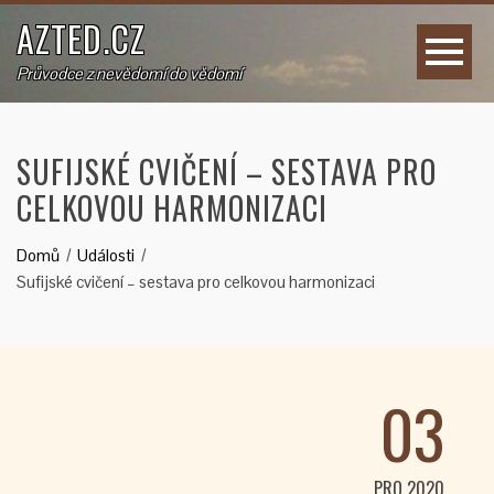
AZTED.CZ
Průvodce z nevědomí do vědomí
SUFIJSKÉ CVIČENÍ – SESTAVA PRO
CELKOVOU HARMONIZACI
Domů
Události
Sufijské cvičení – sestava pro celkovou harmonizaci
03
PRO 2020