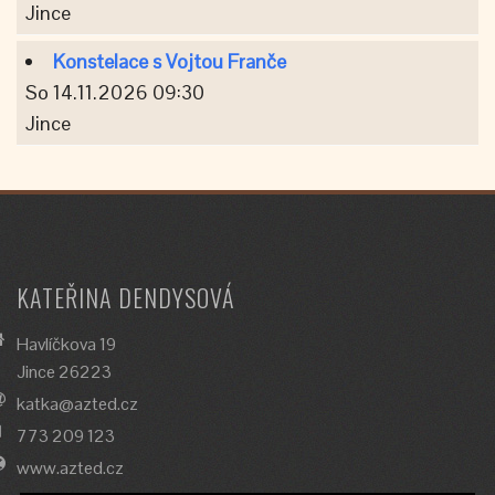
Jince
Konstelace s Vojtou Franče
So 14.11.2026 09:30
Jince
KATEŘINA DENDYSOVÁ
Havlíčkova 19
Jince 26223
katka@azted.cz
773 209 123
www.azted.cz