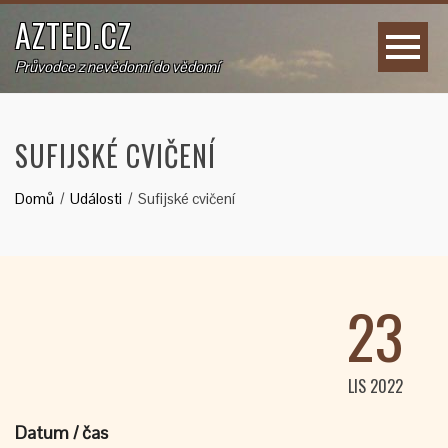
AZTED.CZ
Průvodce z nevědomí do vědomí
SUFIJSKÉ CVIČENÍ
Domů
Události
Sufijské cvičení
23
LIS 2022
Datum / čas