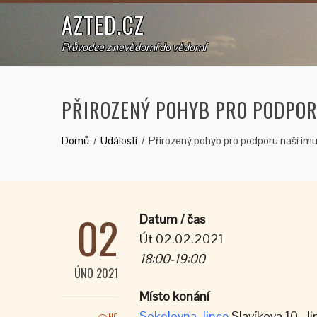
AZTED.CZ
Průvodce z nevědomí do vědomí
PŘIROZENÝ POHYB PRO PODPOR
Domů
Události
Přirozený pohyb pro podporu naší imu
02
Datum / čas
Út 02.02.2021
18:00-19:00
ÚNO 2021
Místo konání
Sokolovna Jince
Slavíkova 10, Ji
NO