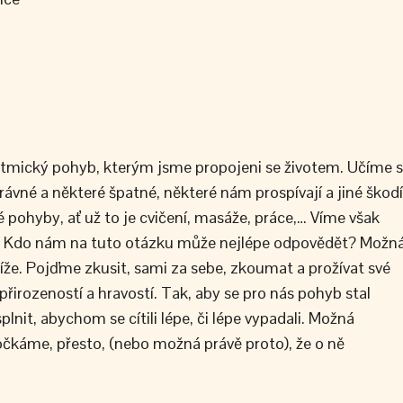
 rytmický pohyb, kterým jsme propojeni se životem. Učíme 
ávné a některé špatné, některé nám prospívají a jiné škodí
ohyby, ať už to je cvičení, masáže, práce,… Víme však
e? Kdo nám na tuto otázku může nejlépe odpovědět? Možn
líže. Pojďme zkusit, sami za sebe, zkoumat a prožívat své
 přirozeností a hravostí. Tak, aby se pro nás pohyb stal
nit, abychom se cítili lépe, či lépe vypadali. Možná
čkáme, přesto, (nebo možná právě proto), že o ně