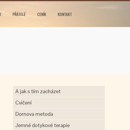
I
PŘÁTELÉ
CENÍK
KONTAKT
A jak s tím zacházet
Cvičení
Dornova metoda
Jemné dotykové terapie