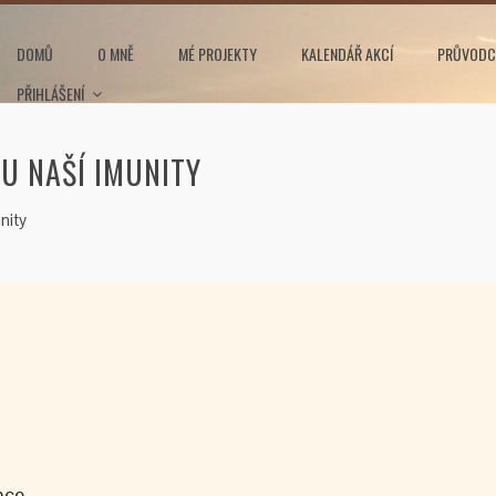
DOMŮ
O MNĚ
MÉ PROJEKTY
KALENDÁŘ AKCÍ
PRŮVODC
PŘIHLÁŠENÍ
U NAŠÍ IMUNITY
nity
nce