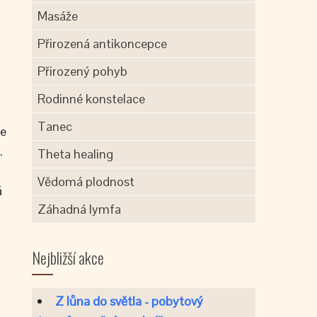
Masáže
Přirozená antikoncepce
Přirozený pohyb
Rodinné konstelace
Tanec
se
.
Theta healing
Vědomá plodnost
á
Záhadná lymfa
Nejbližší akce
Z lůna do světla - pobytový