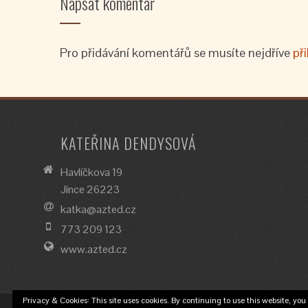
Napsat komentář
Pro přidávání komentářů se musíte nejdříve
při
KATEŘINA DENDYSOVÁ
Havlíčkova 19
Jince 26223
katka@azted.cz
773 209 123
www.azted.cz
Privacy & Cookies: This site uses cookies. By continuing to use this website, you 