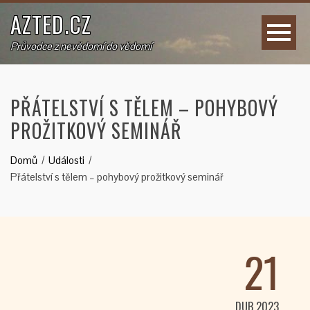
AZTED.CZ
Průvodce z nevědomí do vědomí
PŘÁTELSTVÍ S TĚLEM – POHYBOVÝ
PROŽITKOVÝ SEMINÁŘ
Domů
Události
Přátelství s tělem – pohybový prožitkový seminář
21
DUB 2023