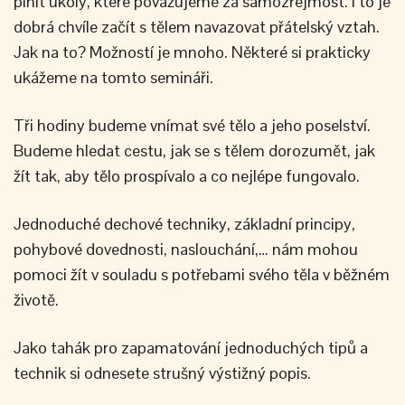
plnit úkoly, které považujeme za samozřejmost. I to je
dobrá chvíle začít s tělem navazovat přátelský vztah.
Jak na to? Možností je mnoho. Některé si prakticky
ukážeme na tomto semináři.
Tři hodiny budeme vnímat své tělo a jeho poselství.
Budeme hledat cestu, jak se s tělem dorozumět, jak
žít tak, aby tělo prospívalo a co nejlépe fungovalo.
Jednoduché dechové techniky, základní principy,
pohybové dovednosti, naslouchání,… nám mohou
pomoci žít v souladu s potřebami svého těla v běžném
životě.
Jako tahák pro zapamatování jednoduchých tipů a
technik si odnesete strušný výstižný popis.