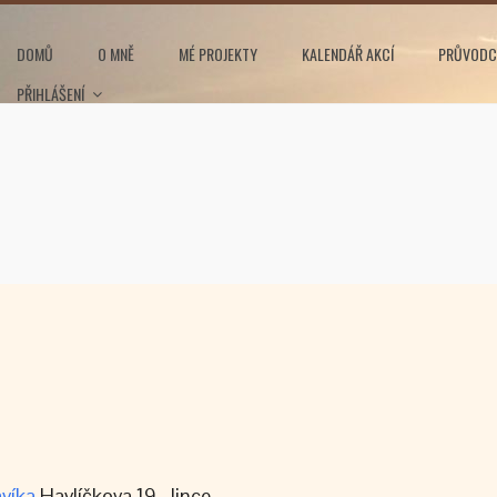
DOMŮ
O MNĚ
MÉ PROJEKTY
KALENDÁŘ AKCÍ
PRŮVODC
PŘIHLÁŠENÍ
víka
Havlíčkova 19, Jince