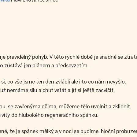
e pravidelný pohyb. V této rychlé době je snadné se ztrati
to zůstává jen plánem a předsevzetím.
 co vše jsme ten den zvládli ale i to co nám nevyšlo.
už nemáme sílu a chuť vstát a jít si ještě zacvičit.
inou, se zavřenýma očima, můžeme tělo uvolnit a zklidnit.
ktivity do hlubokého regeneračního spánku.
žené, že je spánek mělký a v noci se budíme. Noční probuze