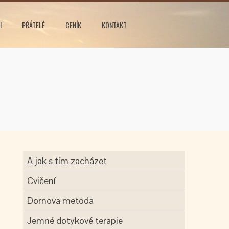
I
PŘÁTELÉ
CENÍK
KONTAKT
A jak s tím zacházet
Cvičení
Dornova metoda
Jemné dotykové terapie