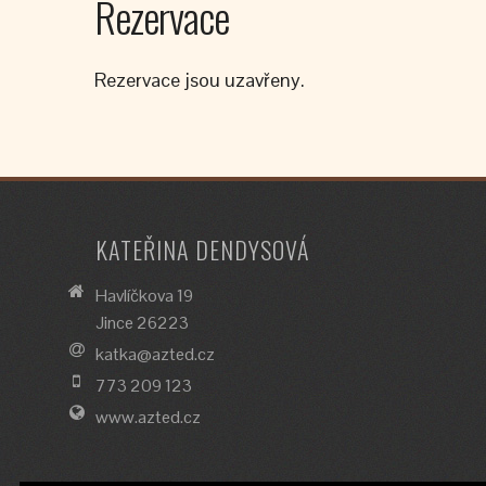
Rezervace
Rezervace jsou uzavřeny.
KATEŘINA DENDYSOVÁ
Havlíčkova 19
Jince 26223
katka@azted.cz
773 209 123
www.azted.cz