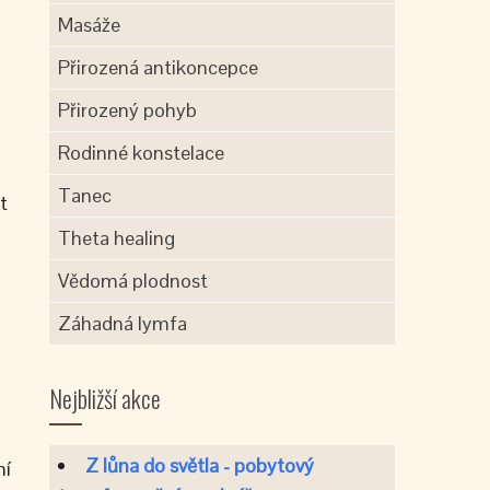
Masáže
Přirozená antikoncepce
Přirozený pohyb
Rodinné konstelace
Tanec
t
Theta healing
Vědomá plodnost
Záhadná lymfa
Nejbližší akce
Z lůna do světla - pobytový
ní