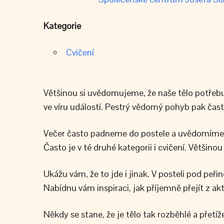
Kategorie
Cvičení
Většinou si uvědomujeme, že naše tělo potřebuj
ve víru událostí. Pestrý vědomý pohyb pak čas
Večer často padneme do postele a uvědomíme si,
Často je v té druhé kategorii i cvičení. Většinou 
Ukážu vám, že to jde i jinak. V posteli pod peř
Nabídnu vám inspiraci, jak příjemně přejít z a
Někdy se stane, že je tělo tak rozběhlé a přetí