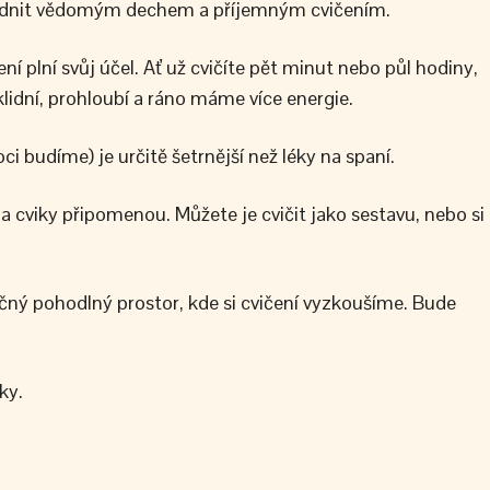
 zklidnit vědomým dechem a příjemným cvičením.
ení plní svůj účel. Ať už cvičíte pět minut nebo půl hodiny,
klidní, prohloubí a ráno máme více energie.
ci budíme) je určitě šetrnější než léky na spaní.
 cviky připomenou. Můžete je cvičit jako sestavu, nebo si
ečný pohodlný prostor, kde si cvičení vyzkoušíme. Bude
ky.