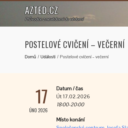
AZTED.CZ
Průvodce z nevědomí do vědomí
POSTELOVÉ CVIČENÍ – VEČERNÍ
Domů
Události
Postelové cvičení – večerní
17
Datum / čas
Út 17.02.2026
18:00-20:00
ÚNO 2026
Místo konání
Společenské centrum Josefa Sla