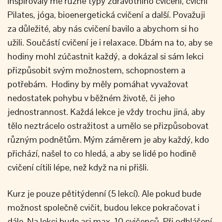
Inspirovaly mě různé typy zdravotního cvičení, cviční
Pilates, jóga, bioenergetická cvičení a další. Považuji
za důležité, aby nás cvičení bavilo a abychom si ho
užili. Součástí cvičení je i relaxace. Dbám na to, aby se
hodiny mohl zúčastnit každý, a dokázal si sám lekci
přizpůsobit svým možnostem, schopnostem a
potřebám. Hodiny by měly pomáhat vyvažovat
nedostatek pohybu v běžném životě, či jeho
jednostrannost. Každá lekce je vždy trochu jiná, aby
tělo neztrácelo ostražitost a umělo se přizpůsobovat
různým podnětům. Mým záměrem je aby každý, kdo
přichází, našel to co hledá, a aby se lidé po hodině
cvičení cítili lépe, než když na ni přišli.
Kurz je pouze pětitýdenní (5 lekcí). Ale pokud bude
možnost společně cvičit, budou lekce pokračovat i
dále. Na lekci bude asi max. 10 cvičenců. Při odhlášení