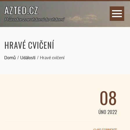
AZTED.CZ
Průvodce z nevědomí do vědomí
HRAVÉ CVIČENÍ
Domů
Události
Hravé cvičení
08
ÚNO 2022
NO COMMENTS