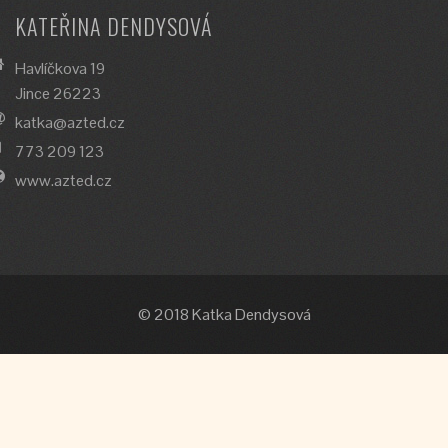
KATEŘINA DENDYSOVÁ
Havlíčkova 19
Jince 26223
katka@azted.cz
773 209 123
www.azted.cz
© 2018 Katka Dendysová