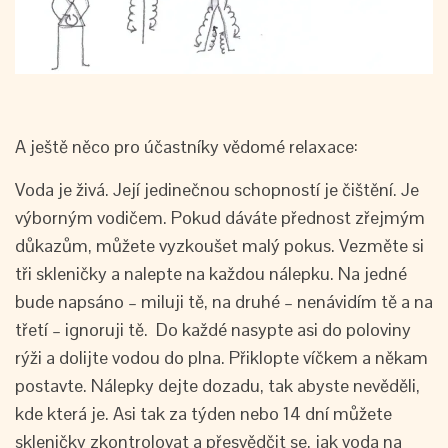
A ještě něco pro účastníky vědomé relaxace:
Voda je živá. Její jedinečnou schopností je čištění. Je
výborným vodičem. Pokud dáváte přednost zřejmým
důkazům, můžete vyzkoušet malý pokus. Vezměte si
tři skleničky a nalepte na každou nálepku. Na jedné
bude napsáno – miluji tě, na druhé – nenávidím tě a na
třetí – ignoruji tě. Do každé nasypte asi do poloviny
rýži a dolijte vodou do plna. Přiklopte víčkem a někam
postavte. Nálepky dejte dozadu, tak abyste nevěděli,
kde která je. Asi tak za týden nebo 14 dní můžete
skleničky zkontrolovat a přesvědčit se, jak voda na