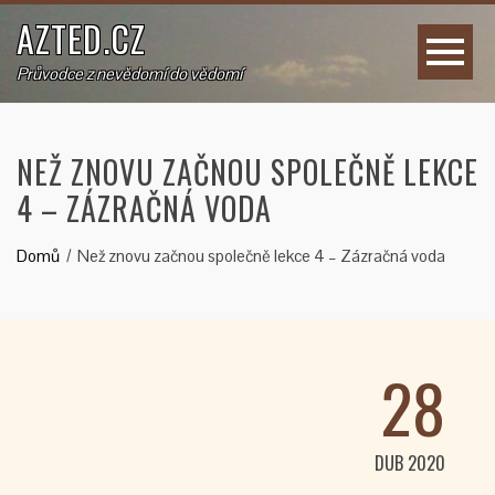
AZTED.CZ
Průvodce z nevědomí do vědomí
NEŽ ZNOVU ZAČNOU SPOLEČNĚ LEKCE
4 – ZÁZRAČNÁ VODA
Domů
Než znovu začnou společně lekce 4 – Zázračná voda
28
DUB 2020