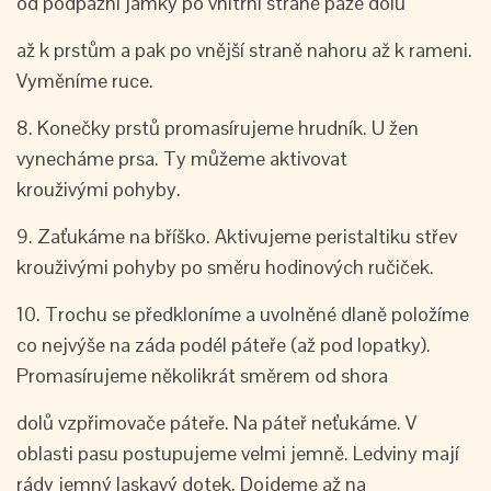
od podpažní jamky po vnitřní straně paže dolů
až k prstům a pak po vnější straně nahoru až k rameni.
Vyměníme ruce.
8. Konečky prstů promasírujeme hrudník. U žen
vynecháme prsa. Ty můžeme aktivovat
krouživými pohyby.
9. Zaťukáme na bříško. Aktivujeme peristaltiku střev
krouživými pohyby po směru hodinových ručiček.
10. Trochu se předkloníme a uvolněné dlaně položíme
co nejvýše na záda podél páteře (až pod lopatky).
Promasírujeme několikrát směrem od shora
dolů vzpřimovače páteře. Na páteř neťukáme. V
oblasti pasu postupujeme velmi jemně. Ledviny mají
rády jemný laskavý dotek. Dojdeme až na