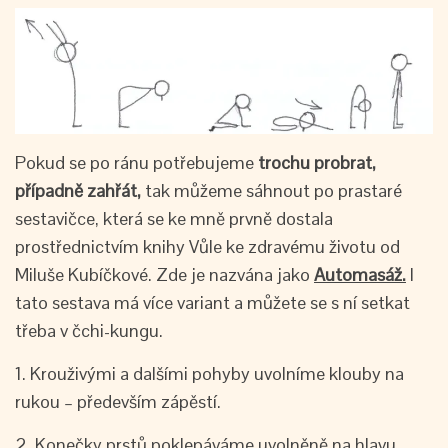
Pokud se po ránu potřebujeme
trochu probrat,
případně zahřát,
tak můžeme sáhnout po prastaré
sestavičce, která se ke mně prvně dostala
prostřednictvím knihy Vůle ke zdravému životu od
Miluše Kubíčkové. Zde je nazvána jako
Automasáž.
I
tato sestava má více variant a můžete se s ní setkat
třeba v čchi-kungu.
1. Krouživými a dalšími pohyby uvolníme klouby na
rukou – především zápěstí.
2. Konečky prstů poklepáváme uvolněně na hlavu.