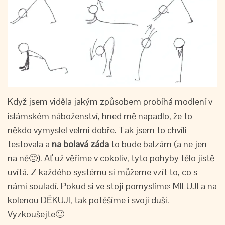
Když jsem viděla jakým způsobem probíhá modlení v
islámském náboženství, hned mě napadlo, že to
někdo vymyslel velmi dobře. Tak jsem to chvíli
testovala a
na bolavá záda
to bude balzám (a ne jen
na ně🙂). Ať už věříme v cokoliv, tyto pohyby tělo jistě
uvítá. Z každého systému si můžeme vzít to, co s
námi souladí. Pokud si ve stoji pomyslíme: MILUJI a na
kolenou DĚKUJI, tak potěšíme i svoji duši.
Vyzkoušejte🙂