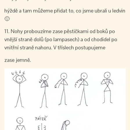
hýždě a tam můžeme přidat to, co jsme ubrali u ledvin
🙂
11. Nohy probouzíme zase pěstičkami od boků po
vnější straně dolů (po lampasech) a od chodidel po
vnitřní straně nahoru. V tříslech postupujeme
zase jemně.