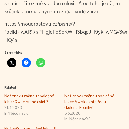
se nám přirozené s vodou mluvit. A od toho je už jen
krůček k tomu, abychom začali vodě zpívat.
https://moudrostbyti.cz/pisne/?
fbclid=IwAR17aPHgjoFqSdKWiH3bqpJH9yk_wMGv3wr
HQ4s
Share this:
Related
Než znovu začnou společné
Než znovu začnou společné
lekce 3 – Je nutné cvičit?
lekce 5 – hledání středu
21.4.2020
(kolena, kotníky)
In "Něco navíc"
5.5.2020
In "Něco navíc"
Než začnou společné lekce 8