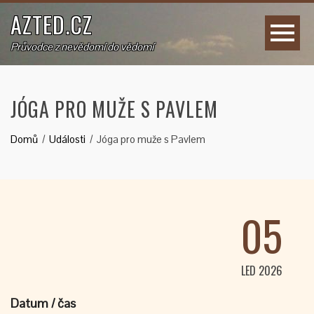
AZTED.CZ
Průvodce z nevědomí do vědomí
JÓGA PRO MUŽE S PAVLEM
Domů
Události
Jóga pro muže s Pavlem
05
LED 2026
Datum / čas