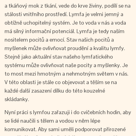
a tkáňový mok z tkání, vede do krve živiny, podílí se na
stálosti vnitřního prostředí. Lymfa je velmi jemný a
obtížně uchopitelný systém. Je to voda v nás a voda
má silný informační potenciál. Lymfa je tedy naším
nositelem pocitů a emocí. Stav našich pocitů a
myšlenek může ovlivňovat proudění a kvalitu lymfy.
Stejně jako aktuální stav našeho lymfatického
systému může ovlivňovat naše pocity a myšlenky. Je
to most mezi hmotným a nehmotným světem v nás.
V této oblasti je stále co objevovat a těším se na
každé další zasazení dílku do této kouzelné
skládanky.
Nyní práci s lymfou zařazuji i do cvičebních hodin, aby
se lidé naučili s tělem a vodou v něm lépe
komunikovat. Aby sami uměli podporovat přirozené