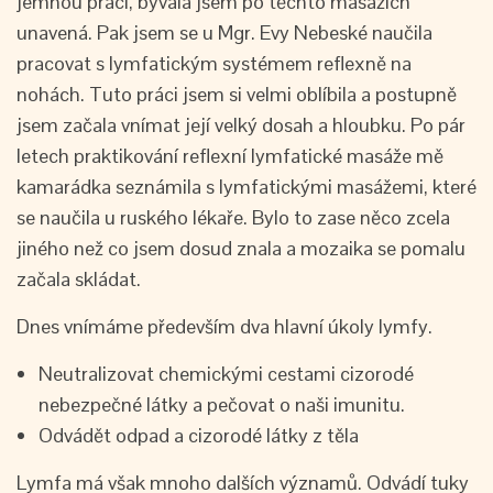
jemnou práci, bývala jsem po těchto masážích
unavená. Pak jsem se u Mgr. Evy Nebeské naučila
pracovat s lymfatickým systémem reflexně na
nohách. Tuto práci jsem si velmi oblíbila a postupně
jsem začala vnímat její velký dosah a hloubku. Po pár
letech praktikování reflexní lymfatické masáže mě
kamarádka seznámila s lymfatickými masážemi, které
se naučila u ruského lékaře. Bylo to zase něco zcela
jiného než co jsem dosud znala a mozaika se pomalu
začala skládat.
Dnes vnímáme především dva hlavní úkoly lymfy.
Neutralizovat chemickými cestami cizorodé
nebezpečné látky a pečovat o naši imunitu.
Odvádět odpad a cizorodé látky z těla
Lymfa má však mnoho dalších významů. Odvádí tuky