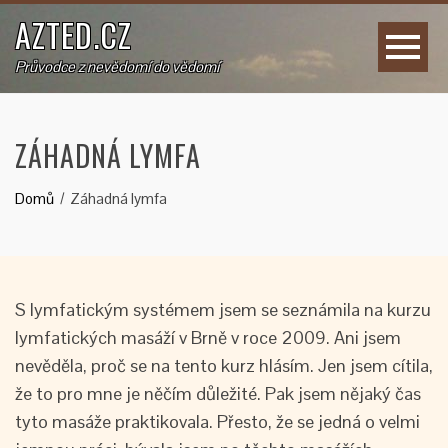
AZTED.CZ
Průvodce z nevědomí do vědomí
ZÁHADNÁ LYMFA
Domů
Záhadná lymfa
S lymfatickým systémem jsem se seznámila na kurzu
lymfatických masáží v Brně v roce 2009. Ani jsem
nevěděla, proč se na tento kurz hlásím. Jen jsem cítila,
že to pro mne je něčím důležité. Pak jsem nějaký čas
tyto masáže praktikovala. Přesto, že se jedná o velmi