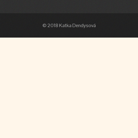
© 2018 Katka Dendysová