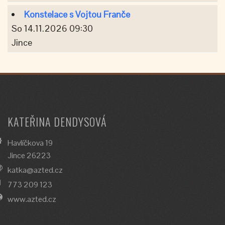
Konstelace s Vojtou Franče
So 14.11.2026 09:30
Jince
KATEŘINA DENDYSOVÁ
Havlíčkova 19
Jince 26223
katka@azted.cz
773 209 123
www.azted.cz