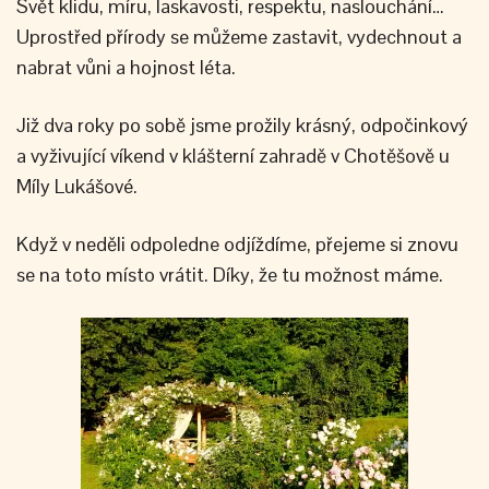
Svět klidu, míru, laskavosti, respektu, naslouchání…
Uprostřed přírody se můžeme zastavit, vydechnout a
nabrat vůni a hojnost léta.
Již dva roky po sobě jsme prožily krásný, odpočinkový
a vyživující víkend v klášterní zahradě v Chotěšově u
Míly Lukášové.
Když v neděli odpoledne odjíždíme, přejeme si znovu
se na toto místo vrátit. Díky, že tu možnost máme.