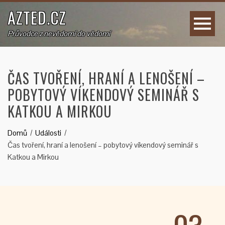
AZTED.CZ
Průvodce z nevědomí do vědomí
ČAS TVOŘENÍ, HRANÍ A LENOŠENÍ –
POBYTOVÝ VÍKENDOVÝ SEMINÁŘ S
KATKOU A MIRKOU
Domů
Události
Čas tvoření, hraní a lenošení – pobytový víkendový seminář s
Katkou a Mirkou