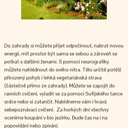
Do zahrady si můžete přijet odpočinout, nabrat novou
energii, mít prostor být sama se sebou a zároveň se
potkat s dalšími ženami. S pomocí neurografiky
můžete nahlédnout do svého nitra. Tělo určitě potěší
přirozený pohyb i lehká vegetariánská strava
(částečně přímo ze zahrady). Můžete se zapojit do
ranních cvičení, vyladit se za pomoci Sufijského tance
srdce nebo si zatančit. Nabídneme vám i hravá
sebepoznávací cvičení. Za horkých dní všechny
oceníme koupání v bio jezírku. Bude čas na i na
popovídání nebo zpívání.