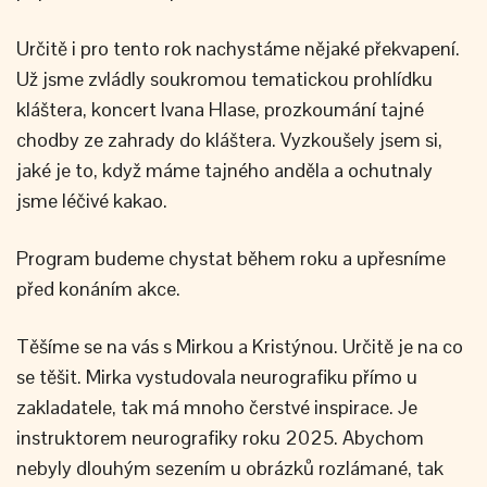
Určitě i pro tento rok nachystáme nějaké překvapení.
Už jsme zvládly soukromou tematickou prohlídku
kláštera, koncert Ivana Hlase, prozkoumání tajné
chodby ze zahrady do kláštera. Vyzkoušely jsem si,
jaké je to, když máme tajného anděla a ochutnaly
jsme léčivé kakao.
Program budeme chystat během roku a upřesníme
před konáním akce.
Těšíme se na vás s Mirkou a Kristýnou. Určitě je na co
se těšit. Mirka vystudovala neurografiku přímo u
zakladatele, tak má mnoho čerstvé inspirace. Je
instruktorem neurografiky roku 2025. Abychom
nebyly dlouhým sezením u obrázků rozlámané, tak