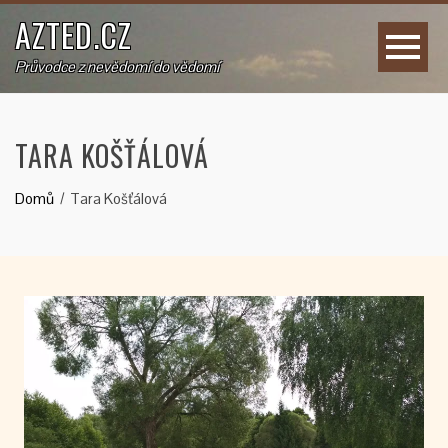
AZTED.CZ
Průvodce z nevědomí do vědomí
TARA KOŠŤÁLOVÁ
Domů
Tara Košťálová