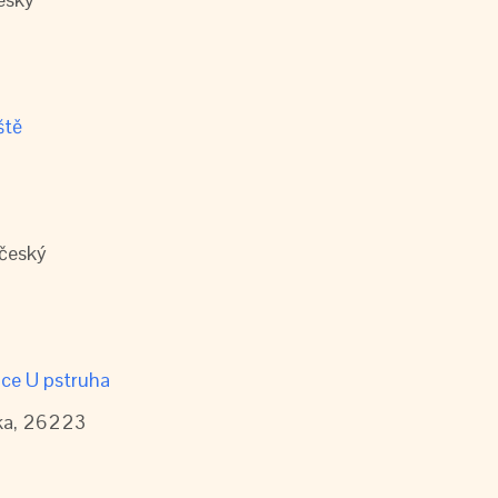
ště
český
ace U pstruha
ika, 26223