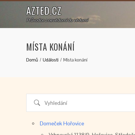
AZTED.CZ
Průvodce z nevědomí do vědomí
MÍSTA KONÁNÍ
Domů
Události
Místa konání
Vyhledání
Domeček Hořovice
Vrbnovská 1138/9, Hořovice, Středoč