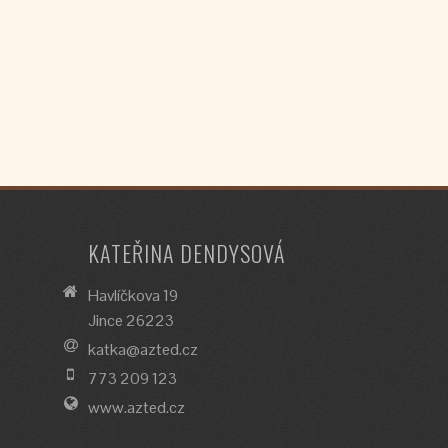
KATEŘINA DENDYSOVÁ
Havlíčkova 19
Jince 26223
katka@azted.cz
773 209 123
www.azted.cz