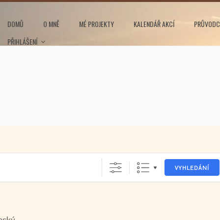
DOMŮ
O MNĚ
MÉ PROJEKTY
KALENDÁŘ AKCÍ
PRŮVODC
PŘIHLÁŠENÍ
VYHLEDÁNÍ
eský