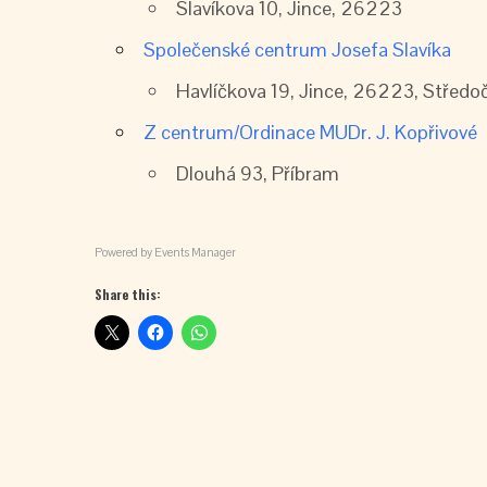
Slavíkova 10, Jince, 26223
země
Společenské centrum Josefa Slavíka
Havlíčkova 19, Jince, 26223, Středo
Eventful Locations?
Z centrum/Ordinace MUDr. J. Kopřivové
Dlouhá 93, Příbram
Powered by
Events Manager
Share this: