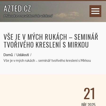
AZTED.CZ
Průvodce z nevědomí do vědomí
VŠE JE V MÝCH RUKÁCH – SEMINÁŘ
TVOŘIVÉHO KRESLENÍ S MIRKOU
Domů
Události
Vše je v mých rukách – seminář tvořivého kreslení s Mirkou
21
BŘE 2025