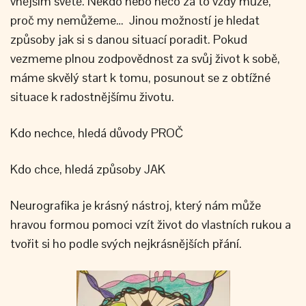
vnějším světě. Někdo nebo něco za to vždy může,
proč my nemůžeme… Jinou možností je hledat
způsoby jak si s danou situací poradit. Pokud
vezmeme plnou zodpovědnost za svůj život k sobě,
máme skvělý start k tomu, posunout se z obtížné
situace k radostnějšímu životu.
Kdo nechce, hledá důvody PROČ
Kdo chce, hledá způsoby JAK
Neurografika je krásný nástroj, který nám může
hravou formou pomoci vzít život do vlastních rukou a
tvořit si ho podle svých nejkrásnějších přání.