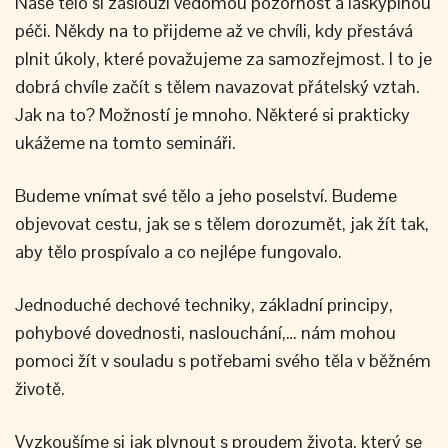
Naše tělo si zaslouží vědomou pozornost a láskyplnou
péči. Někdy na to přijdeme až ve chvíli, kdy přestává
plnit úkoly, které považujeme za samozřejmost. I to je
dobrá chvíle začít s tělem navazovat přátelský vztah.
Jak na to? Možností je mnoho. Některé si prakticky
ukážeme na tomto semináři.
Budeme vnímat své tělo a jeho poselství. Budeme
objevovat cestu, jak se s tělem dorozumět, jak žít tak,
aby tělo prospívalo a co nejlépe fungovalo.
Jednoduché dechové techniky, základní principy,
pohybové dovednosti, naslouchání,… nám mohou
pomoci žít v souladu s potřebami svého těla v běžném
životě.
Vyzkoušíme si jak plynout s proudem života, který se