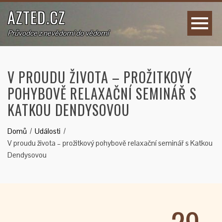
AZTED.CZ
Průvodce z nevědomí do vědomí
V PROUDU ŽIVOTA – PROŽITKOVÝ
POHYBOVĚ RELAXAČNÍ SEMINÁŘ S
KATKOU DENDYSOVOU
Domů
Události
V proudu života – prožitkový pohybově relaxační seminář s Katkou
Dendysovou