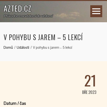
AZTED.CZ
Průvodce z nevědomí do vědomí
V POHYBU S JAREM – 5 LEKCÍ
Domů
Události
V pohybu s jarem – 5 lekcí
21
BŘE 2023
Datum / čas