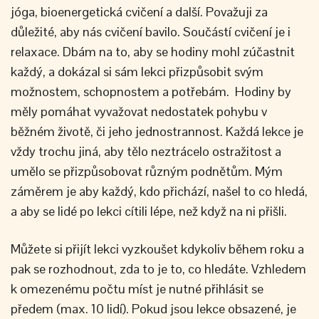
jóga, bioenergetická cvičení a další. Považuji za
důležité, aby nás cvičení bavilo. Součástí cvičení je i
relaxace. Dbám na to, aby se hodiny mohl zúčastnit
každý, a dokázal si sám lekci přizpůsobit svým
možnostem, schopnostem a potřebám. Hodiny by
měly pomáhat vyvažovat nedostatek pohybu v
běžném životě, či jeho jednostrannost. Každá lekce je
vždy trochu jiná, aby tělo neztrácelo ostražitost a
umělo se přizpůsobovat různým podnětům. Mým
záměrem je aby každý, kdo přichází, našel to co hledá,
a aby se lidé po lekci cítili lépe, než když na ni přišli.
Můžete si přijít lekci vyzkoušet kdykoliv během roku a
pak se rozhodnout, zda to je to, co hledáte. Vzhledem
k omezenému počtu míst je nutné přihlásit se
předem (max. 10 lidí). Pokud jsou lekce obsazené, je