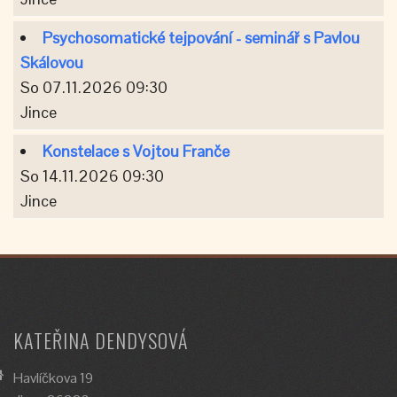
Psychosomatické tejpování - seminář s Pavlou
Skálovou
So 07.11.2026 09:30
Jince
Konstelace s Vojtou Franče
So 14.11.2026 09:30
Jince
KATEŘINA DENDYSOVÁ
Havlíčkova 19