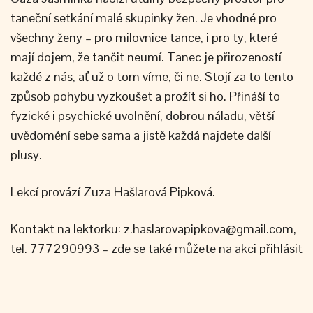
taneční setkání malé skupinky žen. Je vhodné pro
všechny ženy – pro milovnice tance, i pro ty, které
mají dojem, že tančit neumí. Tanec je přirozeností
každé z nás, ať už o tom víme, či ne. Stojí za to tento
způsob pohybu vyzkoušet a prožít si ho. Přináší to
fyzické i psychické uvolnění, dobrou náladu, větší
uvědomění sebe sama a jistě každá najdete další
plusy.
Lekcí provází Zuza Hašlarová Pipková.
Kontakt na lektorku: z.haslarovapipkova@gmail.com,
tel. 777290993 – zde se také můžete na akci přihlásit