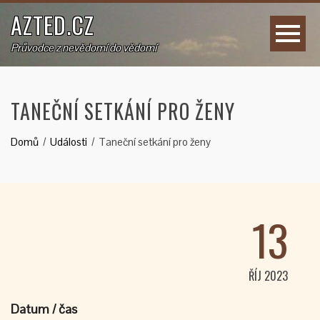
AZTED.CZ
Průvodce z nevědomí do vědomí
TANEČNÍ SETKÁNÍ PRO ŽENY
Domů
Události
Taneční setkání pro ženy
13
ŘÍJ 2023
Datum / čas