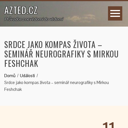
AZTED.CZ
Průvodce z nevědomí do vědomí
SRDCE JAKO KOMPAS ŽIVOTA –
SEMINÁŘ NEUROGRAFIKY S MIRKOU
FESHCHAK
Domů
Události
Srdce jako kompas života – seminář neurografiky s Mirkou
Feshchak