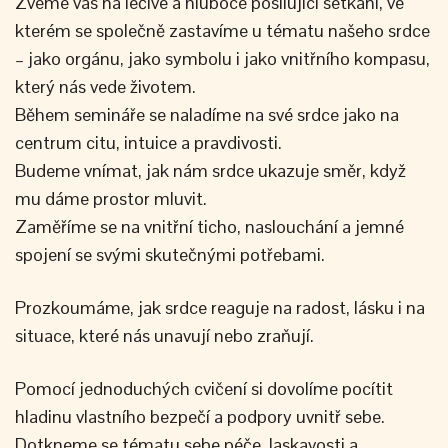
Zveme vás na léčivé a hluboce posilující setkání, ve
kterém se společně zastavíme u tématu našeho srdce
– jako orgánu, jako symbolu i jako vnitřního kompasu,
který nás vede životem.
Během semináře se naladíme na své srdce jako na
centrum citu, intuice a pravdivosti.
Budeme vnímat, jak nám srdce ukazuje směr, když
mu dáme prostor mluvit.
Zaměříme se na vnitřní ticho, naslouchání a jemné
spojení se svými skutečnými potřebami.
Prozkoumáme, jak srdce reaguje na radost, lásku i na
situace, které nás unavují nebo zraňují.
Pomocí jednoduchých cvičení si dovolíme pocítit
hladinu vlastního bezpečí a podpory uvnitř sebe.
Dotkneme se tématu sebe péče, laskavosti a