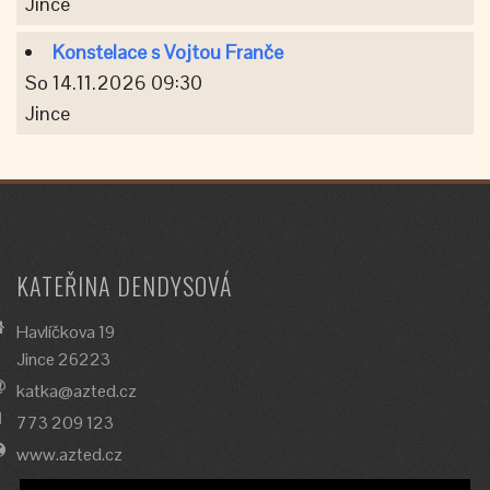
Jince
Konstelace s Vojtou Franče
So 14.11.2026 09:30
Jince
KATEŘINA DENDYSOVÁ
Havlíčkova 19
Jince 26223
katka@azted.cz
773 209 123
www.azted.cz