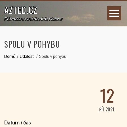
AZTED.CZ
Průvodce z nevědomí do vědomí
SPOLU V POHYBU
Domů
Události
Spolu v pohybu
12
ŘÍJ 2021
Datum / čas