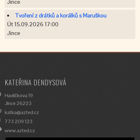
Jince
Tvoření z drátků a korálků s Maruškou
Út 15.09.2026 17:00
Jince
KATEŘINA DENDYSOVÁ
Havlíčkova 19
Jince 26223
katka@azted.cz
773 209 123
www.azted.cz