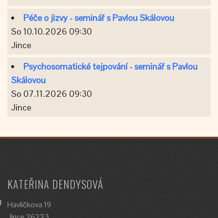
Péče o jizvy - seminář s Pavlou Skálovou
So 10.10.2026 09:30
Jince
Psychosomatické tejpování - seminář s Pavlou
Skálovou
So 07.11.2026 09:30
Jince
KATEŘINA DENDYSOVÁ
Havlíčkova 19
Jince 26223