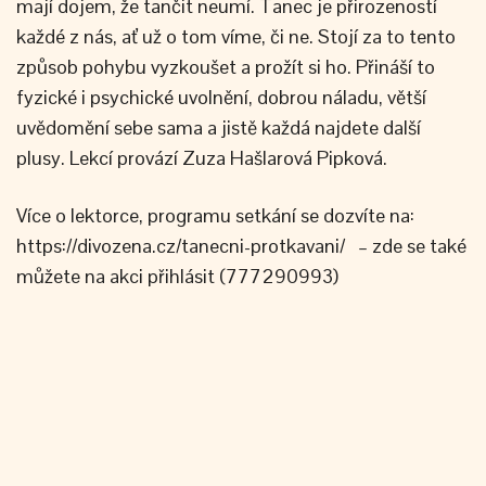
mají dojem, že tančit neumí. Tanec je přirozeností
každé z nás, ať už o tom víme, či ne. Stojí za to tento
způsob pohybu vyzkoušet a prožít si ho. Přináší to
fyzické i psychické uvolnění, dobrou náladu, větší
uvědomění sebe sama a jistě každá najdete další
plusy. Lekcí provází Zuza Hašlarová Pipková.
Více o lektorce, programu setkání se dozvíte na:
https://divozena.cz/tanecni-protkavani/ – zde se také
můžete na akci přihlásit (777290993)