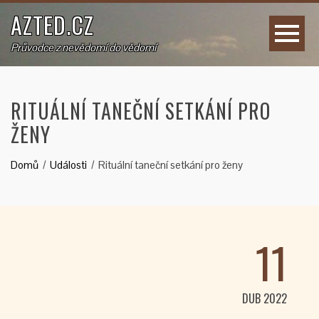
AZTED.CZ
Průvodce z nevědomí do vědomí
RITUÁLNÍ TANEČNÍ SETKÁNÍ PRO
ŽENY
Domů
Události
Rituální taneční setkání pro ženy
11
DUB 2022