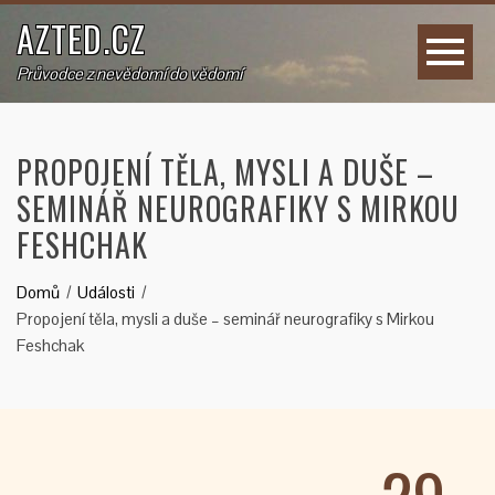
AZTED.CZ
Průvodce z nevědomí do vědomí
PROPOJENÍ TĚLA, MYSLI A DUŠE –
SEMINÁŘ NEUROGRAFIKY S MIRKOU
FESHCHAK
Domů
Události
Propojení těla, mysli a duše – seminář neurografiky s Mirkou
Feshchak