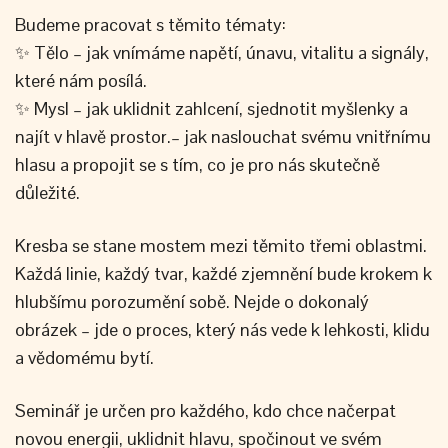
Budeme pracovat s těmito tématy:
✨ Tělo – jak vnímáme napětí, únavu, vitalitu a signály,
které nám posílá.
✨ Mysl – jak uklidnit zahlcení, sjednotit myšlenky a
najít v hlavě prostor.– jak naslouchat svému vnitřnímu
hlasu a propojit se s tím, co je pro nás skutečně
důležité.
Kresba se stane mostem mezi těmito třemi oblastmi.
Každá linie, každý tvar, každé zjemnění bude krokem k
hlubšímu porozumění sobě. Nejde o dokonalý
obrázek – jde o proces, který nás vede k lehkosti, klidu
a vědomému bytí.
Seminář je určen pro každého, kdo chce načerpat
novou energii, uklidnit hlavu, spočinout ve svém