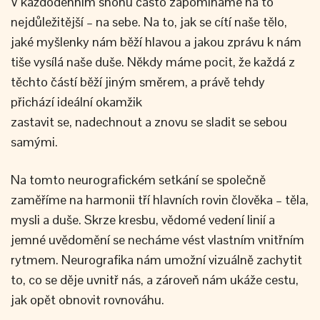
V každodenním shonu často zapomínáme na to
nejdůležitější – na sebe. Na to, jak se cítí naše tělo,
jaké myšlenky nám běží hlavou a jakou zprávu k nám
tiše vysílá naše duše. Někdy máme pocit, že každá z
těchto částí běží jiným směrem, a právě tehdy
přichází ideální okamžik
zastavit se, nadechnout a znovu se sladit se sebou
samými.
Na tomto neurografickém setkání se společně
zaměříme na harmonii tří hlavních rovin člověka – těla,
mysli a duše. Skrze kresbu, vědomé vedení linií a
jemné uvědomění se necháme vést vlastním vnitřním
rytmem. Neurografika nám umožní vizuálně zachytit
to, co se děje uvnitř nás, a zároveň nám ukáže cestu,
jak opět obnovit rovnováhu.