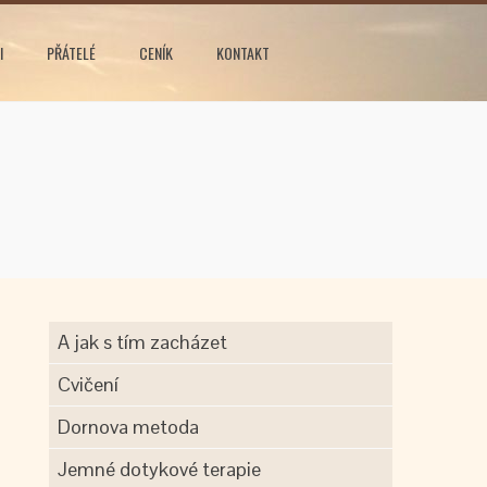
I
PŘÁTELÉ
CENÍK
KONTAKT
A jak s tím zacházet
Cvičení
Dornova metoda
Jemné dotykové terapie