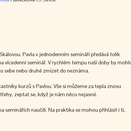
kálovou. Pavla v jednodenním semináři předává tolik
y na vícedenní seminář. V rychlém tempu naší doby by mohl
i o sebe nebo druhé zmizet do neznáma.
častníky kurzů s Pavlou. Vše si můžeme za tepla znovu
třehy, zeptat se, když je nám něco nejasné.
 seminářích naučili. Na praktika se mohou přihlásit i ti,