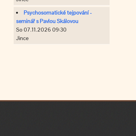
Psychosomatické tejpování -
seminář s Pavlou Skálovou
So 07.11.2026 09:30
Jince