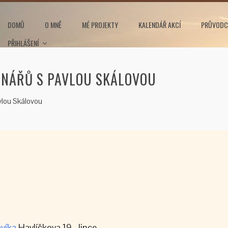
DOMŮ
O MNĚ
MÉ PROJEKTY
KALENDÁŘ AKCÍ
PRŮVODC
PŘIHLÁŠENÍ
INÁŘŮ S PAVLOU SKÁLOVOU
vlou Skálovou
víka
Havlíčkova 19, Jince