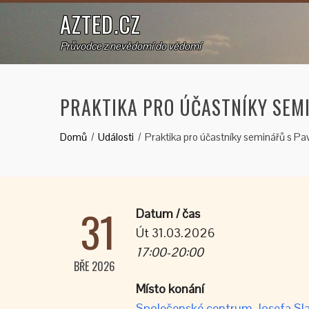
AZTED.CZ
Průvodce z nevědomí do vědomí
PRAKTIKA PRO ÚČASTNÍKY SEM
Domů
Události
Praktika pro účastníky seminářů s Pa
31
Datum / čas
Út 31.03.2026
17:00-20:00
BŘE 2026
Místo konání
Společenské centrum Josefa Sla