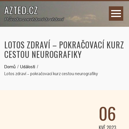
AZTED.CZ
Průvodce z nevědomí do vědomí
LOTOS ZDRAVÍ – POKRAČOVACÍ KURZ
CESTOU NEUROGRAFIKY
Domů
Události
Lotos zdraví – pokračovací kurz cestou neurografiky
06
KVĚ 2023