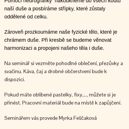
Pomocí neurografiky nakoukneme do všech koutů
naší duše a posbíráme střípky, které zůstaly
oddělené od celku.
Zároveň prozkoumáme naše fyzické tělo, které je
chrámem duše. Při kresbě se budeme věnovat
harmonizaci a propojeni našeho těla i duše.
Na seminář si vezměte pohodlné oblečení, přezůvky a
svačinu. Káva, čaj a drobné občerstvení bude k
dispozici.
Pokud máte oblíbené pastelky, fixy,…, můžete si je
přinést. Pracovní materiál bude na místě k zapůjčení.
Seminářem vás provede Myrka Feščaková