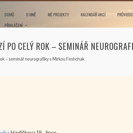
DOMŮ
O MNĚ
MÉ PROJEKTY
KALENDÁŘ AKCÍ
PRŮVODC
PŘIHLÁŠENÍ
ZÍ PO CELÝ ROK – SEMINÁŘ NEUROGRAF
 rok – seminář neurografiky s Mirkou Feshchak
víka
Havlíčkova 19, Jince