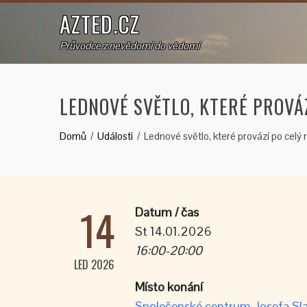
AZTED.CZ
Průvodce z nevědomí do vědomí
LEDNOVÉ SVĚTLO, KTERÉ PROVÁ
Domů
Události
Lednové světlo, které provází po celý
14
Datum / čas
St 14.01.2026
16:00-20:00
LED 2026
Místo konání
Společenské centrum Josefa Sla