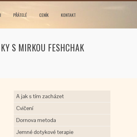
I
PŘÁTELÉ
CENÍK
KONTAKT
IKY S MIRKOU FESHCHAK
A jak s tím zacházet
Cvičení
Dornova metoda
Jemné dotykové terapie