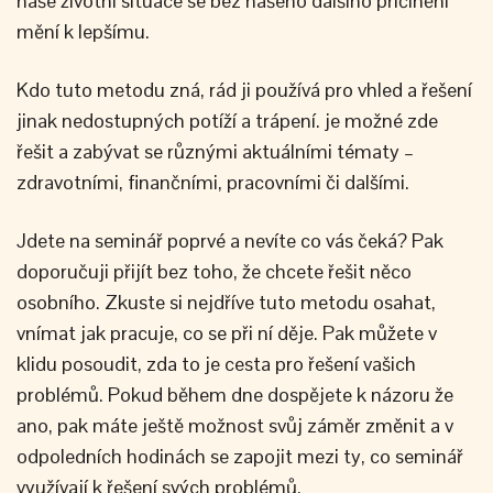
naše životní situace se bez našeho dalšího přičinění
mění k lepšímu.
Kdo tuto metodu zná, rád ji používá pro vhled a řešení
jinak nedostupných potíží a trápení. je možné zde
řešit a zabývat se různými aktuálními tématy –
zdravotními, finančními, pracovními či dalšími.
Jdete na seminář poprvé a nevíte co vás čeká? Pak
doporučuji přijít bez toho, že chcete řešit něco
osobního. Zkuste si nejdříve tuto metodu osahat,
vnímat jak pracuje, co se při ní děje. Pak můžete v
klidu posoudit, zda to je cesta pro řešení vašich
problémů. Pokud během dne dospějete k názoru že
ano, pak máte ještě možnost svůj záměr změnit a v
odpoledních hodinách se zapojit mezi ty, co seminář
využívají k řešení svých problémů.