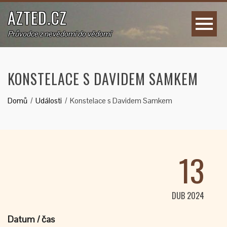
AZTED.CZ
Průvodce z nevědomí do vědomí
KONSTELACE S DAVIDEM SAMKEM
Domů
Události
Konstelace s Davidem Samkem
13
DUB 2024
Datum / čas