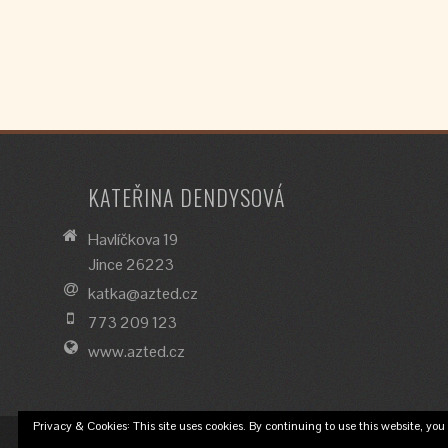
KATEŘINA DENDYSOVÁ
Havlíčkova 19
Jince 26223
katka@azted.cz
773 209 123
www.azted.cz
Privacy & Cookies: This site uses cookies. By continuing to use this website, you 