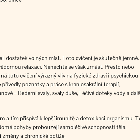
e i dostatek volných míst. Toto cvičení je skutečně jemné.
a vědomou relaxaci. Nenechte se však zmást. Přesto nebo
á toto cvičení výrazný vliv na fyzické zdraví i psychickou
přivedly poznatky a práce s kraniosakrální terapií,
vé – Bederní svaly, svaly duše, Léčivé doteky vody a dalš
m a tím přispívá k lepší imunitě a detoxikaci organismu. T
vědomé pohyby probouzejí samoléčivé schopnosti těla.
ní změny a chronické potíže.