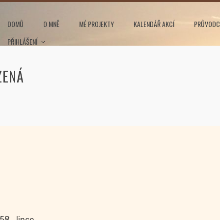
DOMŮ
O MNĚ
MÉ PROJEKTY
KALENDÁŘ AKCÍ
PRŮVODC
PŘIHLÁŠENÍ
ZENÁ
58, Jince