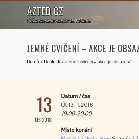
AZTED.CZ
Průvodce z nevědomí do vědomí
JEMNÉ CVIČENÍ – AKCE JE OBSA
Domů
Události
Jemné cvičení – akce je obsazená
13
Datum / čas
Út 13.11.2018
19:00-20:00
LIS 2018
Místo konání
Mateřská škola Jince
Slunečná 3