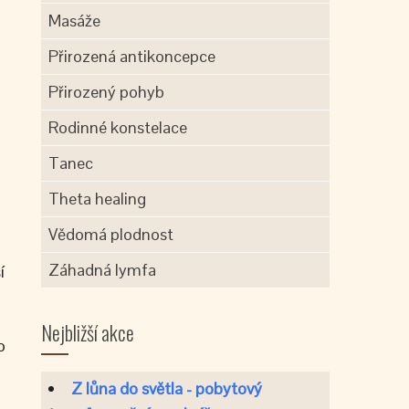
Masáže
Přirozená antikoncepce
Přirozený pohyb
Rodinné konstelace
Tanec
Theta healing
Vědomá plodnost
Záhadná lymfa
í
Nejbližší akce
o
Z lůna do světla - pobytový