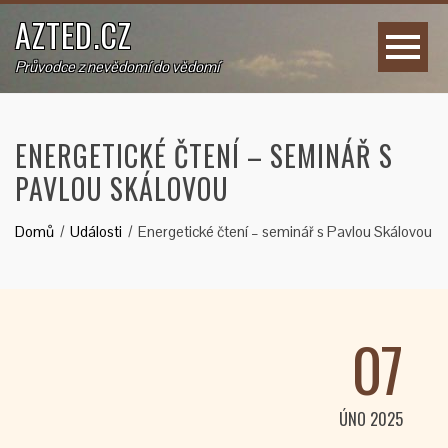
AZTED.CZ
Průvodce z nevědomí do vědomí
ENERGETICKÉ ČTENÍ – SEMINÁŘ S
PAVLOU SKÁLOVOU
Domů
Události
Energetické čtení – seminář s Pavlou Skálovou
07
ÚNO 2025