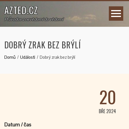
AZTED.CZ
Průvodce z nevědomí do vědomí
DOBRÝ ZRAK BEZ BRÝLÍ
Domů
Události
Dobrý zrak bez brýlí
20
BŘE 2024
Datum / čas