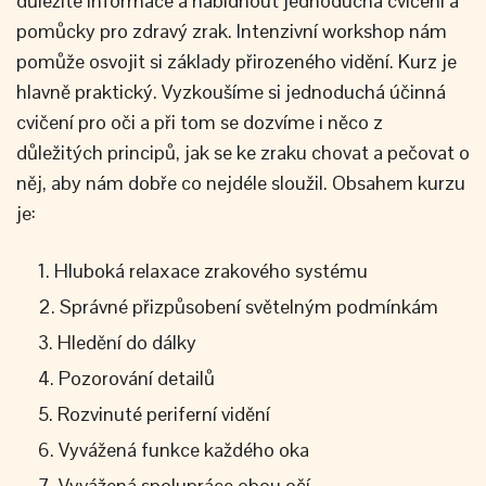
důležité informace a nabídnout jednoduchá cvičení a
pomůcky pro zdravý zrak. Intenzivní workshop nám
pomůže osvojit si základy přirozeného vidění. Kurz je
hlavně praktický. Vyzkoušíme si jednoduchá účinná
cvičení pro oči a při tom se dozvíme i něco z
důležitých principů, jak se ke zraku chovat a pečovat o
něj, aby nám dobře co nejdéle sloužil. Obsahem kurzu
je:
Hluboká relaxace zrakového systému
Správné přizpůsobení světelným podmínkám
Hledění do dálky
Pozorování detailů
Rozvinuté periferní vidění
Vyvážená funkce každého oka
Vyvážená spolupráce obou očí