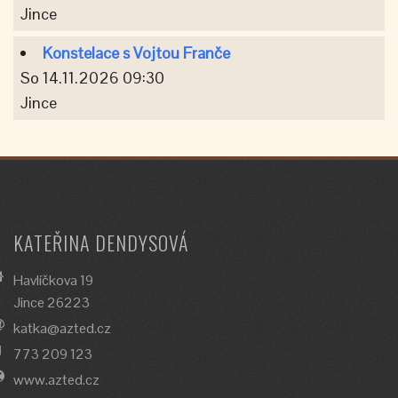
Jince
Konstelace s Vojtou Franče
So 14.11.2026 09:30
Jince
KATEŘINA DENDYSOVÁ
Havlíčkova 19
Jince 26223
katka@azted.cz
773 209 123
www.azted.cz