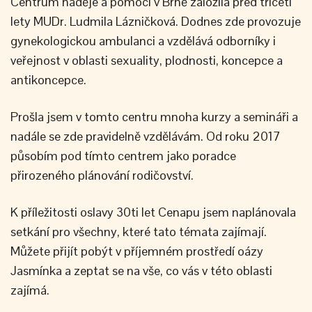
Centrum naděje a pomoci v Brně založila před třiceti
lety MUDr. Ludmila Lázničková. Dodnes zde provozuje
gynekologickou ambulanci a vzdělává odborníky i
veřejnost v oblasti sexuality, plodnosti, koncepce a
antikoncepce.
Prošla jsem v tomto centru mnoha kurzy a semináři a
nadále se zde pravidelně vzdělávám. Od roku 2017
působím pod tímto centrem jako poradce
přirozeného plánování rodičovství.
K příležitosti oslavy 30ti let Cenapu jsem naplánovala
setkání pro všechny, které tato témata zajímají.
Můžete přijít pobýt v příjemném prostředí oázy
Jasmínka a zeptat se na vše, co vás v této oblasti
zajímá.