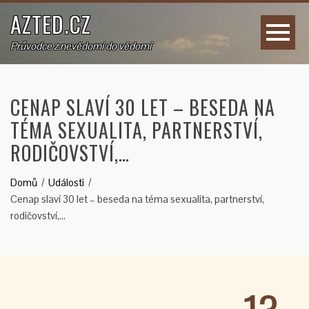
AZTED.CZ
Průvodce z nevědomí do vědomí
CENAP SLAVÍ 30 LET – BESEDA NA
TÉMA SEXUALITA, PARTNERSTVÍ,
RODIČOVSTVÍ,…
Domů
Události
Cenap slaví 30 let – beseda na téma sexualita, partnerství,
rodičovství,…