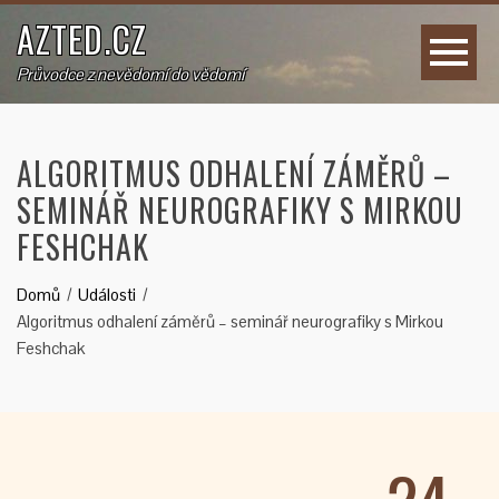
AZTED.CZ
Průvodce z nevědomí do vědomí
ALGORITMUS ODHALENÍ ZÁMĚRŮ –
SEMINÁŘ NEUROGRAFIKY S MIRKOU
FESHCHAK
Domů
Události
Algoritmus odhalení záměrů – seminář neurografiky s Mirkou
Feshchak