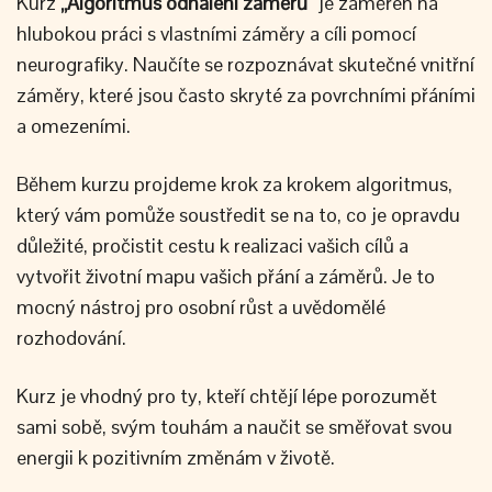
Kurz
„Algoritmus odhalení záměrů“
je zaměřen na
hlubokou práci s vlastními záměry a cíli pomocí
neurografiky. Naučíte se rozpoznávat skutečné vnitřní
záměry, které jsou často skryté za povrchními přáními
a omezeními.
Během kurzu projdeme krok za krokem algoritmus,
který vám pomůže soustředit se na to, co je opravdu
důležité, pročistit cestu k realizaci vašich cílů a
vytvořit životní mapu vašich přání a záměrů. Je to
mocný nástroj pro osobní růst a uvědomělé
rozhodování.
Kurz je vhodný pro ty, kteří chtějí lépe porozumět
sami sobě, svým touhám a naučit se směřovat svou
energii k pozitivním změnám v životě.