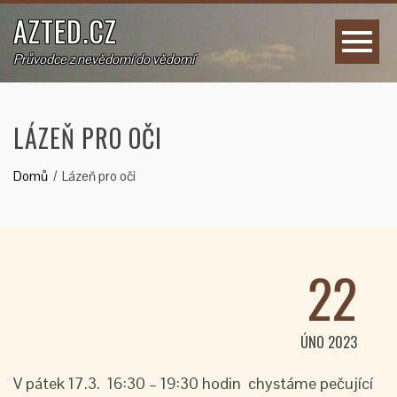
AZTED.CZ
Průvodce z nevědomí do vědomí
LÁZEŇ PRO OČI
Domů
Lázeň pro oči
22
ÚNO 2023
V pátek 17.3. 16:30 – 19:30 hodin chystáme pečující