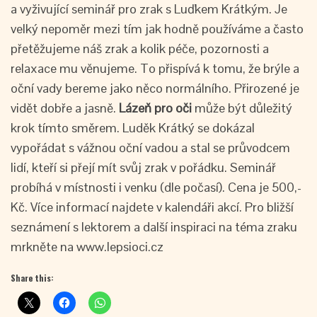
a vyživující seminář pro zrak s Luďkem Krátkým. Je
velký nepoměr mezi tím jak hodně používáme a často
přetěžujeme náš zrak a kolik péče, pozornosti a
relaxace mu věnujeme. To přispívá k tomu, že brýle a
oční vady bereme jako něco normálního. Přirozené je
vidět dobře a jasně.
Lázeň
pro oči
může být důležitý
krok tímto směrem. Luděk Krátký se dokázal
vypořádat s vážnou oční vadou a stal se průvodcem
lidí, kteří si přejí mít svůj zrak v pořádku. Seminář
probíhá v místnosti i venku (dle počasí). Cena je 500,-
Kč. Více informací najdete v kalendáři akcí. Pro bližší
seznámení s lektorem a další inspiraci na téma zraku
mrkněte na www.lepsioci.cz
Share this: