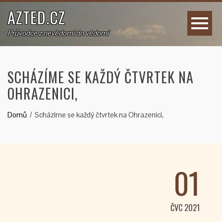
AZTED.CZ
Průvodce z nevědomí do vědomí
SCHÁZÍME SE KAŽDÝ ČTVRTEK NA
OHRAZENICI,
Domů
Scházíme se každý čtvrtek na Ohrazenici,
01
ČVC 2021