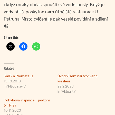
i když mraky občas spouští své vodní posly. Když je
vody příliš, poskytne nám útočiště restaurace U
Pstruha. Místo cvičení je pak veselé povídání a sdílení
😀
Share this:
Related
Karlík a Prometeus
Úvodní seminář tvořivého
18.10.2019
kreslení
In "Něco navíc"
22.2.2023
In "Aktuality"
Pohybová inspirace – podzim
5 – Prsa
10.11.2020