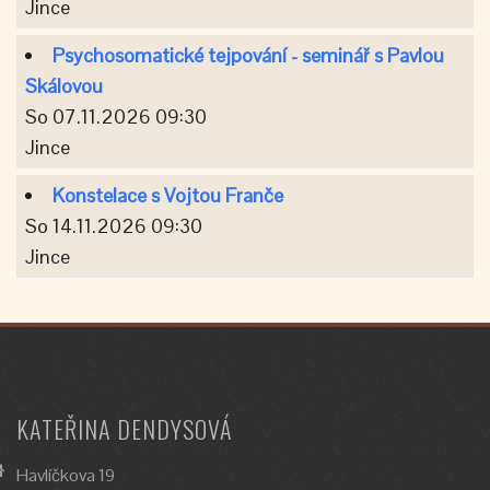
Jince
Psychosomatické tejpování - seminář s Pavlou
Skálovou
So 07.11.2026 09:30
Jince
Konstelace s Vojtou Franče
So 14.11.2026 09:30
Jince
KATEŘINA DENDYSOVÁ
Havlíčkova 19