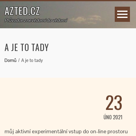
AZTED.CZ
Průvodce z nevědomí do vědomí
A JE TO TADY
Domů
A je to tady
23
ÚNO 2021
můj aktivní experimentální vstup do on-line prostoru