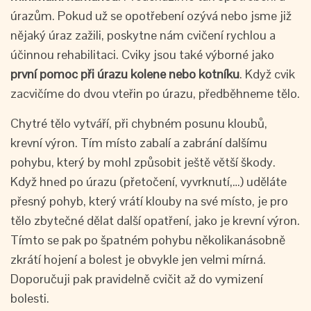
úrazům. Pokud už se opotřebení ozývá nebo jsme již
nějaký úraz zažili, poskytne nám cvičení rychlou a
účinnou rehabilitaci. Cviky jsou také výborné jako
první pomoc při úrazu kolene nebo kotníku
. Když cvik
zacvičíme do dvou vteřin po úrazu, předběhneme tělo.
Chytré tělo vytváří, při chybném posunu kloubů,
krevní výron. Tím místo zabalí a zabrání dalšímu
pohybu, který by mohl způsobit ještě větší škody.
Když hned po úrazu (přetočení, vyvrknutí,…) uděláte
přesný pohyb, který vrátí klouby na své místo, je pro
tělo zbytečné dělat další opatření, jako je krevní výron.
Tímto se pak po špatném pohybu několikanásobně
zkrátí hojení a bolest je obvykle jen velmi mírná.
Doporučuji pak pravidelně cvičit až do vymizení
bolesti.