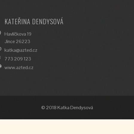
KATEŘINA DENDYSOVÁ
Havlíčkova 19
Jince 26223
katka@azted.cz
773 209 123
www.azted.cz
© 2018 Katka Dendysová