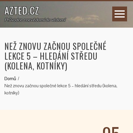
AZTED.CZ
Průvodce z nevědomí do vědomí
NEŽ ZNOVU ZAČNOU SPOLEČNÉ
LEKCE 5 – HLEDÁNÍ STŘEDU
(KOLENA, KOTNÍKY)
Domů
Než znovu začnou společné lekce 5 – hledání středu (kolena,
kotníky)