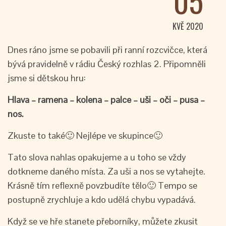
05
KVĚ 2020
Dnes ráno jsme se pobavili při ranní rozcvičce, která
bývá pravidelně v rádiu Český rozhlas 2. Připomněli
jsme si dětskou hru:
Hlava – ramena – kolena – palce – uši – oči – pusa –
nos.
Zkuste to také🙂 Nejlépe ve skupince🙂
Tato slova nahlas opakujeme a u toho se vždy
dotkneme daného místa. Za uši a nos se vytahejte.
Krásně tím reflexně povzbudíte tělo🙂 Tempo se
postupně zrychluje a kdo udělá chybu vypadává.
Když se ve hře stanete přeborníky, můžete zkusit