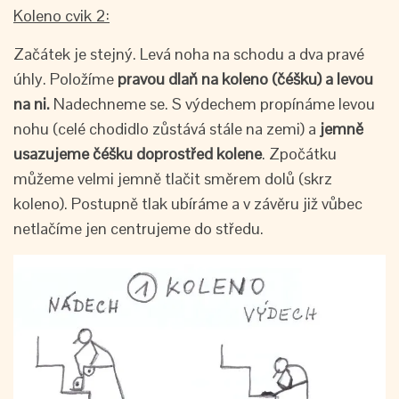
Koleno cvik 2:
Začátek je stejný. Levá noha na schodu a dva pravé
úhly. Položíme
pravou dlaň na koleno (čéšku) a levou
na ni.
Nadechneme se. S výdechem propínáme levou
nohu (celé chodidlo zůstává stále na zemi) a
jemně
usazujeme čéšku doprostřed kolene
. Zpočátku
můžeme velmi jemně tlačit směrem dolů (skrz
koleno). Postupně tlak ubíráme a v závěru již vůbec
netlačíme jen centrujeme do středu.