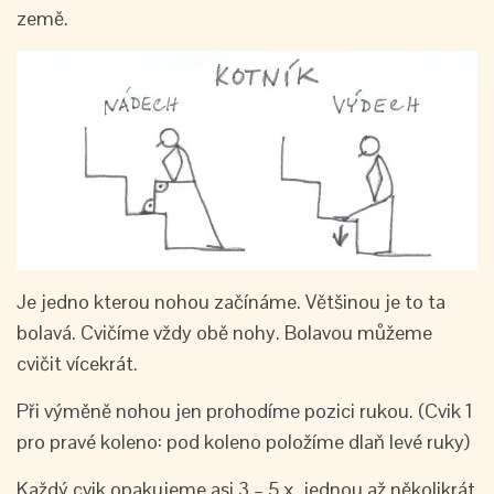
země.
Je jedno kterou nohou začínáme. Většinou je to ta
bolavá. Cvičíme vždy obě nohy. Bolavou můžeme
cvičit vícekrát.
Při výměně nohou jen prohodíme pozici rukou. (Cvik 1
pro pravé koleno: pod koleno položíme dlaň levé ruky)
Každý cvik opakujeme asi 3 – 5 x, jednou až několikrát