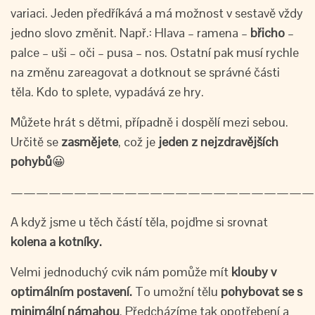
variaci. Jeden předříkává a má možnost v sestavě vždy
jedno slovo změnit. Např.: Hlava – ramena –
břicho
–
palce – uši – oči – pusa – nos. Ostatní pak musí rychle
na změnu zareagovat a dotknout se správné části
těla. Kdo to splete, vypadává ze hry.
Můžete hrát s dětmi, případně i dospělí mezi sebou.
Určitě se
zasmějete
, což je
jeden z nejzdravějších
pohybů
😀
————————————————————————
A když jsme u těch částí těla, pojďme si srovnat
k
olena a kotníky.
Velmi jednoduchý cvik nám pomůže mít
klouby v
optimálním postavení.
To umožní tělu
pohybovat se
s
minimální námahou
. Předcházíme tak opotřebení a