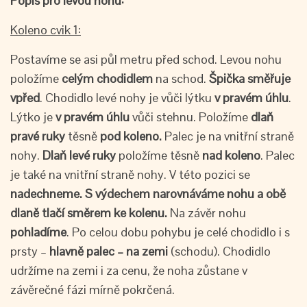
Popis pro levou nohu:
Koleno cvik 1:
Postavíme se asi půl metru před schod. Levou nohu
položíme
celým chodidlem
na schod.
Špička směřuje
vpřed
. Chodidlo levé nohy je vůči lýtku
v pravém úhlu
.
Lýtko je
v pravém úhlu
vůči stehnu. Položíme
dlaň
pravé ruky
těsně
pod koleno.
Palec je na vnitřní straně
nohy.
Dlaň levé
ruky
položíme těsně
nad koleno
. Palec
je také na vnitřní straně nohy. V této pozici se
nadechneme.
S výdechem narovnáváme nohu a obě
dlaně tlačí směrem ke kolenu.
Na závěr nohu
pohladíme
. Po celou dobu pohybu je celé chodidlo i s
prsty –
hlavně palec – na zemi
(schodu). Chodidlo
udržíme na zemi i za cenu, že noha zůstane v
závěrečné fázi mírně pokrčená.