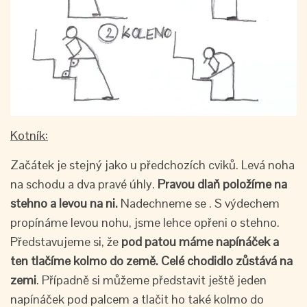
Kotník:
Začátek je stejný jako u předchozích cviků. Levá noha
na schodu a dva pravé úhly.
Pravou dlaň
položíme na
stehno a levou na ni.
Nadechneme se . S výdechem
propínáme levou nohu, jsme lehce opřeni o stehno.
Představujeme si, že
pod patou máme napínáček a
ten tlačíme kolmo do
země.
Celé chodidlo zůstává na
zemi
. Případně si můžeme představit ještě jeden
napínáček pod palcem a tlačit ho také kolmo do