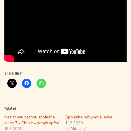
Share this:
Related
Než znovu začnou společné
Společné pohybové lekce
lekce 7 – Chůze – pohyb vpřed
1.12.2020
18.5.2020
In "Aktuality"