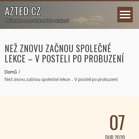
AZTED.CZ
Průvodce z nevědomí do vědomí
NEŽ ZNOVU ZAČNOU SPOLEČNÉ
LEKCE – V POSTELI PO PROBUZENÍ
Domů
Než znovu začnou společné lekce – V posteli po probuzení
07
DUB 2020