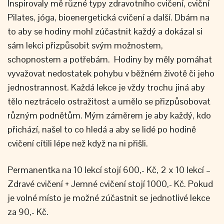
Inspirovaly mě různé typy zdravotního cvičení, cviční
Pilates, jóga, bioenergetická cvičení a další. Dbám na
to aby se hodiny mohl zúčastnit každý a dokázal si
sám lekci přizpůsobit svým možnostem,
schopnostem a potřebám. Hodiny by měly pomáhat
vyvažovat nedostatek pohybu v běžném životě či jeho
jednostrannost. Každá lekce je vždy trochu jiná aby
tělo neztrácelo ostražitost a umělo se přizpůsobovat
různým podnětům. Mým záměrem je aby každý, kdo
přichází, našel to co hledá a aby se lidé po hodině
cvičení cítili lépe než když na ni přišli.
Permanentka na 10 lekcí stojí 600,- Kč, 2 x 10 lekcí –
Zdravé cvičení + Jemné cvičení stojí 1000,- Kč. Pokud
je volné místo je možné zúčastnit se jednotlivé lekce
za 90,- Kč.