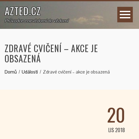
AZTED.CZ
Průvodce z nevědomí do vědomí
ZDRAVÉ CVIČENÍ – AKCE JE
OBSAZENÁ
Domů
Události
Zdravé cvičení – akce je obsazená
20
LIS 2018