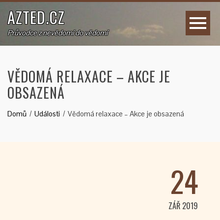
AZTED.CZ
Průvodce z nevědomí do vědomí
VĚDOMÁ RELAXACE – AKCE JE
OBSAZENÁ
Domů
Události
Vědomá relaxace – Akce je obsazená
24
ZÁŘ 2019