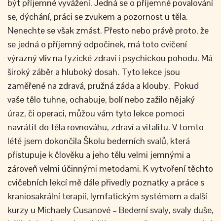
být příjemné vyvážení. Jedná se o příjemné povalování
se, dýchání, práci se zvukem a pozornost u těla.
Nenechte se však zmást. Přesto nebo právě proto, že
se jedná o příjemný odpočinek, má toto cvičení
výrazný vliv na fyzické zdraví i psychickou pohodu. Má
široký záběr a hluboký dosah. Tyto lekce jsou
zaměřené na zdravá, pružná záda a klouby. Pokud
vaše tělo tuhne, ochabuje, bolí nebo zažilo nějaký
úraz, či operaci, můžou vám tyto lekce pomoci
navrátit do těla rovnováhu, zdraví a vitalitu. V tomto
létě jsem dokončila Školu bederních svalů, která
přistupuje k člověku a jeho tělu velmi jemnými a
zároveň velmi účinnými metodami. K vytvoření těchto
cvičebních lekcí mě dále přivedly poznatky a práce s
kraniosakrální terapií, lymfatickým systémem a další
kurzy u Michaely Cusanové – Bederní svaly, svaly duše,