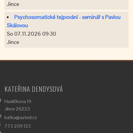
Jince
Psychosomatické tejpování - seminář s Pavlou
Skálovou
So 07.11.2026 09:30
Jince
KATEŘINA DENDYSOVÁ
Havlíčkova 19
Jince 26223
katka@azted.cz
773 209 123