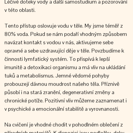
Léčivé doteky vody a další samostudium a pozorování
v této oblasti.
Tento přístup oslovuje vodu v těle. My jsme téměř z
80% voda. Pokud se nám podaří vhodným způsobem
navázat kontakt s vodou v nás, aktivujeme sebe
opravné a sebe uzdravující děje v těle. Povzbudíme k
činnosti lymfatický systém. To přispívá k lepší
imunitě a detoxikaci organismu a má vliv na ukládání
tuků a metabolismus. Jemné vědomé pohyby
probouzejí dávnou moudrost našeho těla. Příznivě
působí i na stará zranění, degenerativní změny a
chronické potíže. Pozitivní vliv můžeme zaznamenat i
v psychické a emocionální stabilitě a vyrovnanosti.
Na cvičení je vhodné chodit v pohodlném oblečení z
přírodních materiálů. K dispozici jsou podložky, deky,