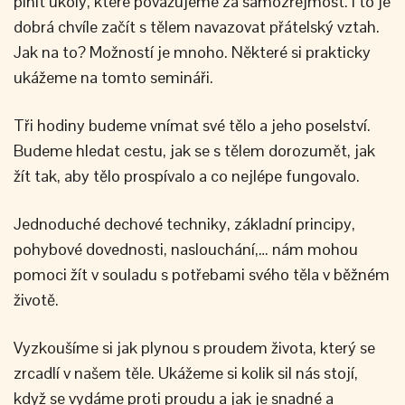
plnit úkoly, které považujeme za samozřejmost. I to je
dobrá chvíle začít s tělem navazovat přátelský vztah.
Jak na to? Možností je mnoho. Některé si prakticky
ukážeme na tomto semináři.
Tři hodiny budeme vnímat své tělo a jeho poselství.
Budeme hledat cestu, jak se s tělem dorozumět, jak
žít tak, aby tělo prospívalo a co nejlépe fungovalo.
Jednoduché dechové techniky, základní principy,
pohybové dovednosti, naslouchání,… nám mohou
pomoci žít v souladu s potřebami svého těla v běžném
životě.
Vyzkoušíme si jak plynou s proudem života, který se
zrcadlí v našem těle. Ukážeme si kolik sil nás stojí,
když se vydáme proti proudu a jak je snadné a