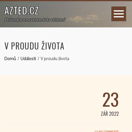
AZTED.CZ
Průvodce z nevědomí do vědomí
V PROUDU ŽIVOTA
Domů
Události
V proudu života
23
ZÁŘ 2022
NO COMMENTS