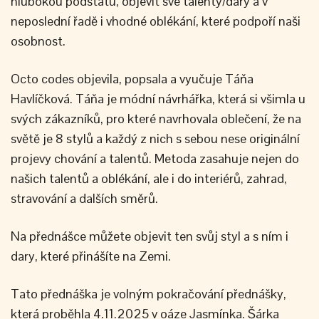
hlubokou podstatu, objevit své talenty/dary a v
neposlední řadě i vhodné oblékání, které podpoří naši
osobnost.
Octo codes objevila, popsala a vyučuje Táňa
Havlíčková. Táňa je módní návrhářka, která si všimla u
svých zákazníků, pro které navrhovala oblečení, že na
světě je 8 stylů a každý z nich s sebou nese originální
projevy chování a talentů. Metoda zasahuje nejen do
našich talentů a oblékání, ale i do interiérů, zahrad,
stravování a dalších směrů.
Na přednášce můžete objevit ten svůj styl a s ním i
dary, které přinášíte na Zemi.
Tato přednáška je volným pokračování přednášky,
která proběhla 4.11.2025 v oáze Jasmínka. Šárka