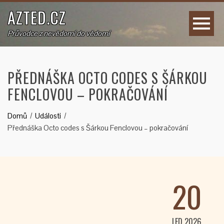
AZTED.CZ
Průvodce z nevědomí do vědomí
PŘEDNÁŠKA OCTO CODES S ŠÁRKOU
FENCLOVOU – POKRAČOVÁNÍ
Domů
Události
Přednáška Octo codes s Šárkou Fenclovou – pokračování
20
LED 2026