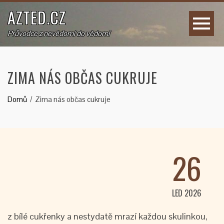
AZTED.CZ
Průvodce z nevědomí do vědomí
ZIMA NÁS OBČAS CUKRUJE
Domů
Zima nás občas cukruje
26
LED 2026
z bílé cukřenky a nestydatě mrazí každou skulinkou,