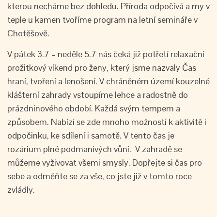
kterou necháme bez dohledu. Příroda odpočívá a my v
teple u kamen tvoříme program na letní semináře v
Chotěšově.
V pátek 3.7 – neděle 5.7 nás čeká již potřetí relaxační
prožitkový víkend pro ženy, který jsme nazvaly Čas
hraní, tvoření a lenošení. V chráněném území kouzelné
klášterní zahrady vstoupíme lehce a radostně do
prázdninového období. Každá svým tempem a
způsobem. Nabízí se zde mnoho možností k aktivitě i
odpočinku, ke sdílení i samotě. V tento čas je
rozárium plné podmanivých vůní. V zahradě se
můžeme vyživovat všemi smysly. Dopřejte si čas pro
sebe a odměňte se za vše, co jste již v tomto roce
zvládly.