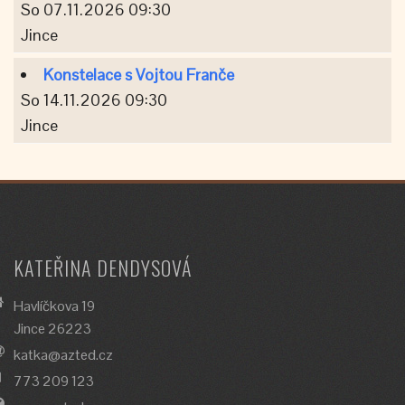
So 07.11.2026 09:30
Jince
Konstelace s Vojtou Franče
So 14.11.2026 09:30
Jince
KATEŘINA DENDYSOVÁ
Havlíčkova 19
Jince 26223
katka@azted.cz
773 209 123