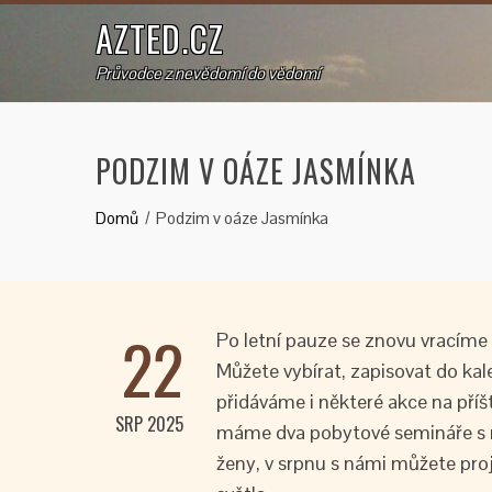
AZTED.CZ
Průvodce z nevědomí do vědomí
PODZIM V OÁZE JASMÍNKA
Domů
Podzim v oáze Jasmínka
22
Po letní pauze se znovu vracíme 
Můžete vybírat, zapisovat do kale
přidáváme i některé akce na příš
SRP 2025
máme dva pobytové semináře s ne
ženy, v srpnu s námi můžete proj