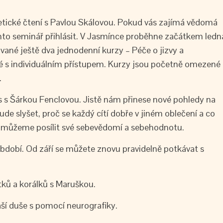
etické čtení s Pavlou Skálovou. Pokud vás zajímá vědomá
 tento seminář přihlásit. V Jasmínce proběhne začátkem ledn
né ještě dva jednodenní kurzy – Péče o jizvy a
é s individuálním přístupem. Kurzy jsou početně omezené
.
 s Šárkou Fenclovou. Jistě nám přinese nové pohledy na
de slyšet, proč se každý cítí dobře v jiném oblečení a co
u můžeme posílit své sebevědomí a sebehodnotu.
 období. Od září se můžete znovu pravidelně potkávat s
tků a korálků s Maruškou.
aší duše s pomocí neurografiky.