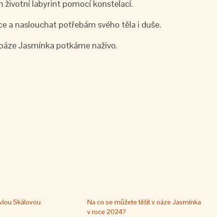
ivotní labyrint pomocí konstelací.
e a naslouchat potřebám svého těla i duše.
 v oáze Jasmínka potkáme naživo.
vlou Skálovou
Na co se můžete těšit v oáze Jasmínka
v roce 2024?