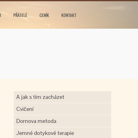
I
PŘÁTELÉ
CENÍK
KONTAKT
A jak s tím zacházet
Cvičení
Dornova metoda
Jemné dotykové terapie