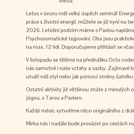
světla.
Letos v únoru měl velký úspěch seminář Energ
práce s životní energií, můžete se již nyní na
2026. Letošní podzim máme s Pavlou naplánova
Psychosomatické tejpování. Oba jsou praktick
na max. 12 lidí. Doporučujeme přihlásit se včas
V listopadu se těšíme na přednášku Octo codes
nás samotné i naše vztahy a vazby. Zajímavé bu
utváří náš styl nebo jak pomocí změny šatník
Ostatní aktivity již většinou znáte z minulých
jógou, s Tarou a Pavlem.
Každý měsíc vytvoříme něco originálního z drá
Mirka nás i nadále bude provázet po cestách n