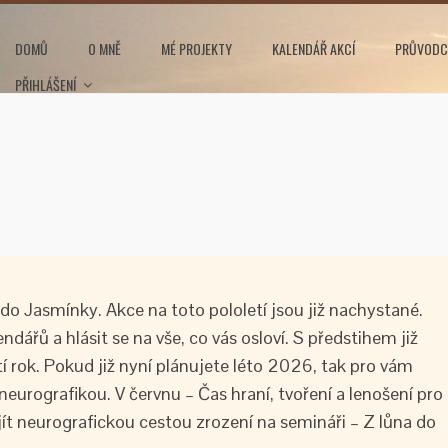
DOMŮ
O MNĚ
MÉ PROJEKTY
KALENDÁŘ AKCÍ
PRŮVODC
PŘIHLÁŠENÍ
do Jasmínky. Akce na toto pololetí jsou již nachystané.
ndářů a hlásit se na vše, co vás osloví. S předstihem již
tí rok. Pokud již nyní plánujete léto 2026, tak pro vám
urografikou. V červnu – Čas hraní, tvoření a lenošení pro
ít neurografickou cestou zrození na semináři – Z lůna do