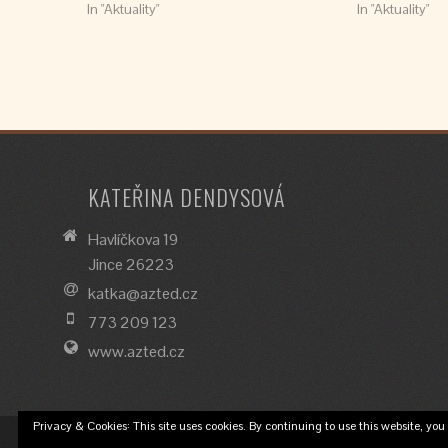
In "Aktuality"
In "Aktuality"
KATEŘINA DENDYSOVÁ
Havlíčkova 19
Jince 26223
katka@azted.cz
773 209 123
www.azted.cz
Privacy & Cookies: This site uses cookies. By continuing to use this website, you 