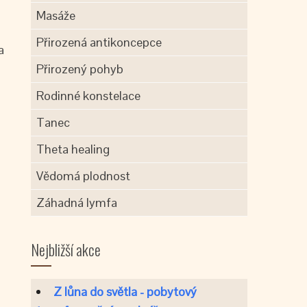
Masáže
Přirozená antikoncepce
a
Přirozený pohyb
Rodinné konstelace
Tanec
Theta healing
Vědomá plodnost
Záhadná lymfa
Nejbližší akce
Z lůna do světla - pobytový