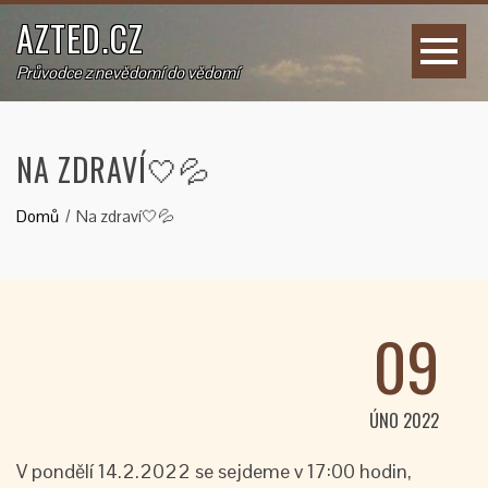
AZTED.CZ
Průvodce z nevědomí do vědomí
NA ZDRAVÍ🤍💦
Domů
Na zdraví🤍💦
09
ÚNO 2022
V pondělí 14.2.2022 se sejdeme v 17:00 hodin,