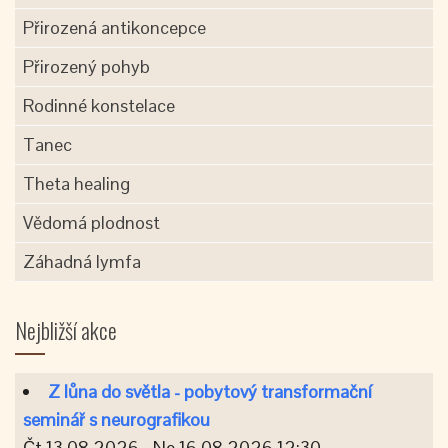
Přirozená antikoncepce
Přirozený pohyb
Rodinné konstelace
Tanec
Theta healing
Vědomá plodnost
Záhadná lymfa
Nejbližší akce
Z lůna do světla - pobytový transformační
seminář s neurografikou
Čt 13.08.2026 - Ne 16.08.2026 12:30